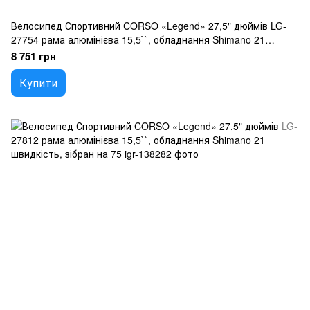
Велосипед Спортивний CORSO «Legend» 27,5" дюймів LG-
27754 рама алюмінієва 15,5``, обладнання Shimano 21
швидкість, зібран на 75
8 751 грн
Купити