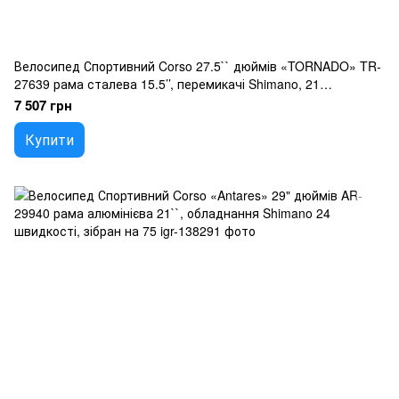
Велосипед Спортивний Corso 27.5`` дюймів «TORNADO» TR-
27639 рама сталева 15.5’’, перемикачі Shimano, 21
швидкість, зібран на 75
7 507 грн
Купити