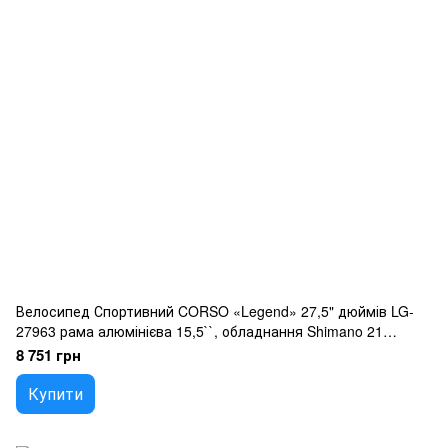
Велосипед Спортивний CORSO «Legend» 27,5" дюймів LG-
27963 рама алюмінієва 15,5``, обладнання Shimano 21
швидкість, зібран на 75
8 751 грн
Купити