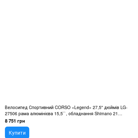
Велосипед Спортивний CORSO «Legend» 27,5" дюймів LG-
27506 рама алюмінієва 15,5``, обладнання Shimano 21
швидкість, зібран на 75
8 751 грн
Купити