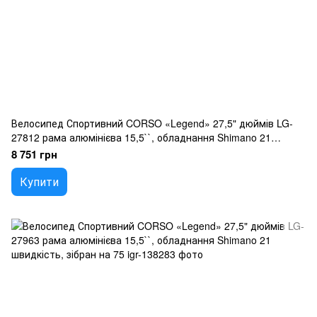
Велосипед Спортивний CORSO «Legend» 27,5" дюймів LG-
27812 рама алюмінієва 15,5``, обладнання Shimano 21
швидкість, зібран на 75
8 751 грн
Купити