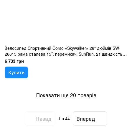
Велосипед Спортивний Corso «Skywalker» 26" дюймів SW-
26615 рама сталева 15’’, перемикачі SunRun, 21 швидкість,
зібран на 75
6 733 грн
Купити
Показати ще 20 товарів
Назад
Вперед
1
з 44