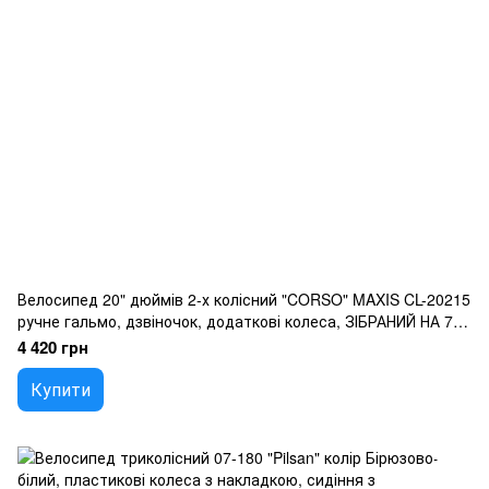
Велосипед 20" дюймів 2-х колісний "CORSO" MAXIS CL-20215
ручне гальмо, дзвіночок, додаткові колеса, ЗІБРАНИЙ НА 75,
в коробці
4 420 грн
Купити