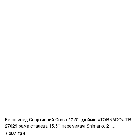
Велосипед Спортивний Corso 27.5`` дюймів «TORNADO» TR-
27029 рама сталева 15.5’’, перемикачі Shimano, 21
швидкість, зібран на 75
7 507 грн