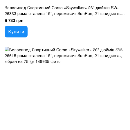
Велосипед Спортивний Corso «Skywalker» 26" дюймів SW-
26333 рама сталева 15’’, перемикачі SunRun, 21 швидкість,
зібран на 75
6 733 грн
Купити