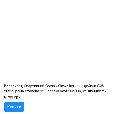
Велосипед Спортивний Corso «Skywalker» 26" дюймів SW-
26312 рама сталева 15’’, перемикачі SunRun, 21 швидкість,
зібран на 75
6 733 грн
Купити