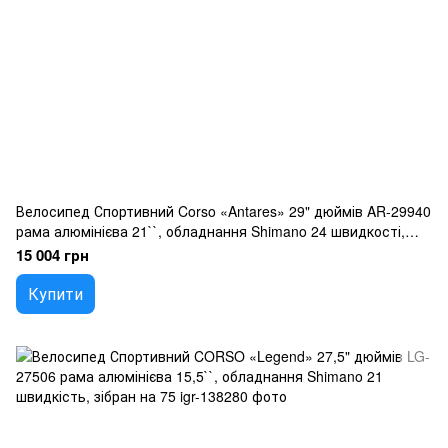
Велосипед Спортивний Corso «Antares» 29" дюймів AR-29940
рама алюмінієва 21``, обладнання Shimano 24 швидкості,
зібран на 75
15 004 грн
Купити