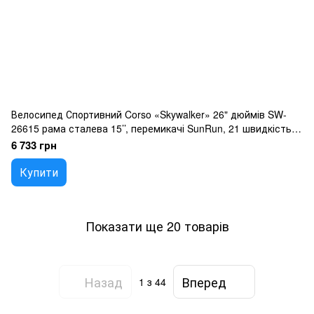
Велосипед Спортивний Corso «Skywalker» 26" дюймів SW-
26615 рама сталева 15’’, перемикачі SunRun, 21 швидкість,
зібран на 75
6 733 грн
Купити
Показати ще 20 товарів
Назад
Вперед
1
з 44