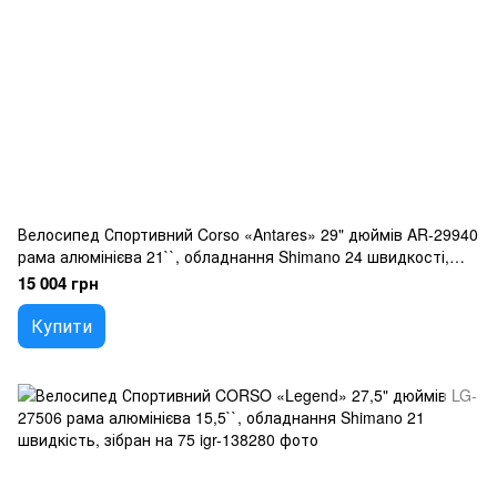
Велосипед Спортивний Corso «Antares» 29" дюймів AR-29940
рама алюмінієва 21``, обладнання Shimano 24 швидкості,
зібран на 75
15 004 грн
Купити