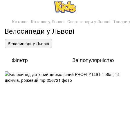
Каталог
Каталог у Львові
Спорттовари у Львові
Товари 
Велосипеди у Львові
Велосипеди у Львові
Фільтр
За популярністю