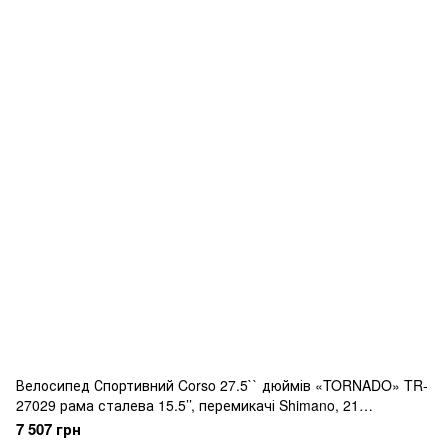
Велосипед Спортивний Corso 27.5`` дюймів «TORNADO» TR-
27029 рама сталева 15.5’’, перемикачі Shimano, 21
швидкість, зібран на 75
7 507 грн