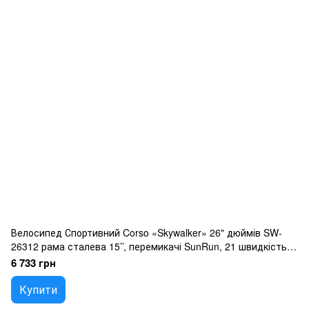
Велосипед Спортивний Corso «Skywalker» 26" дюймів SW-
26312 рама сталева 15’’, перемикачі SunRun, 21 швидкість,
зібран на 75
6 733 грн
Купити