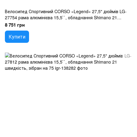
Велосипед Спортивний CORSO «Legend» 27,5" дюймів LG-
27754 рама алюмінієва 15,5``, обладнання Shimano 21
швидкість, зібран на 75
8 751 грн
Купити