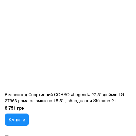
Велосипед Спортивний CORSO «Legend» 27,5" дюймів LG-
27963 рама алюмінієва 15,5``, обладнання Shimano 21
швидкість, зібран на 75
8 751 грн
Купити