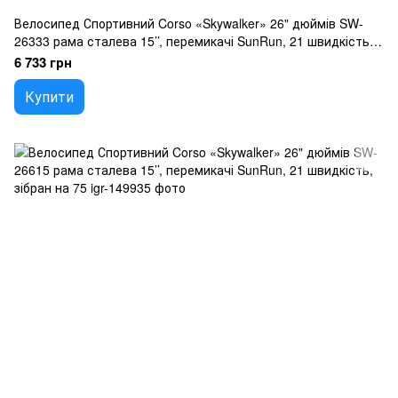
Велосипед Спортивний Corso «Skywalker» 26" дюймів SW-
26333 рама сталева 15’’, перемикачі SunRun, 21 швидкість,
зібран на 75
6 733 грн
Купити