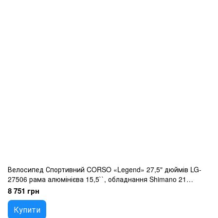
Велосипед Спортивний CORSO «Legend» 27,5" дюймів LG-
27506 рама алюмінієва 15,5``, обладнання Shimano 21
швидкість, зібран на 75
8 751 грн
Купити