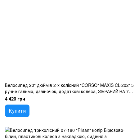
Велосипед 20" дюймів 2-х колісний "CORSO" MAXIS CL-20215
ручне гальмо, дзвіночок, додаткові колеса, ЗІБРАНИЙ НА 75,
в коробці
4 420 грн
Купити