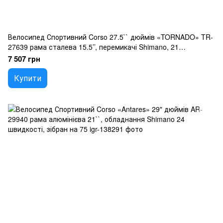
Велосипед Спортивний Corso 27.5`` дюймів «TORNADO» TR-
27639 рама сталева 15.5’’, перемикачі Shimano, 21
швидкість, зібран на 75
7 507 грн
Купити