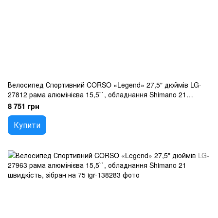
Велосипед Спортивний CORSO «Legend» 27,5" дюймів LG-
27812 рама алюмінієва 15,5``, обладнання Shimano 21
швидкість, зібран на 75
8 751 грн
Купити