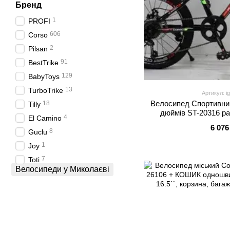
Бренд
1
PROFI
606
Corso
2
Pilsan
91
BestTrike
129
BabyToys
13
TurboTrike
Артикул: i
Велосипед Спортивний
18
Tilly
дюймів ST-20316 ра
4
El Camino
швидкостей Shima
6 076
8
Guclu
1
Joy
7
Toti
Велосипеди у Миколаєві