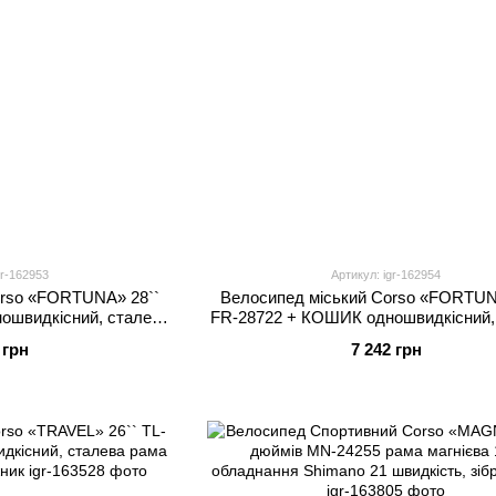
gr-162953
Артикул: igr-162954
orso «FORTUNA» 28``
Велосипед міський Corso «FORTUN
ошвидкісний, сталева
FR-28722 + КОШИК одношвидкісний,
зина, багажник
рама 20``, корзина, багажник
 грн
7 242 грн