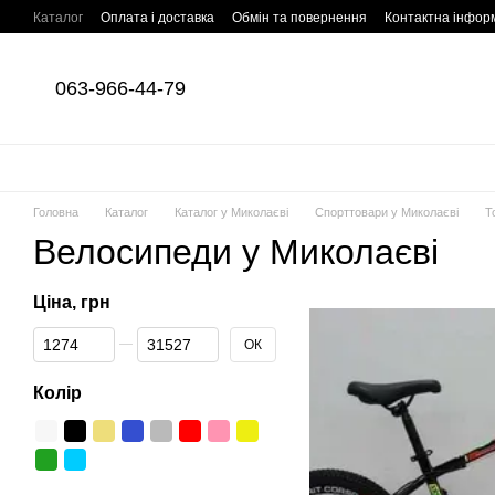
Перейти до основного контенту
Каталог
Оплата і доставка
Обмін та повернення
Контактна інфор
063-966-44-79
Головна
Каталог
Каталог у Миколаєві
Спорттовари у Миколаєві
Т
Велосипеди у Миколаєві
Ціна, грн
Від Ціна, грн
До Ціна, грн
ОК
Колір