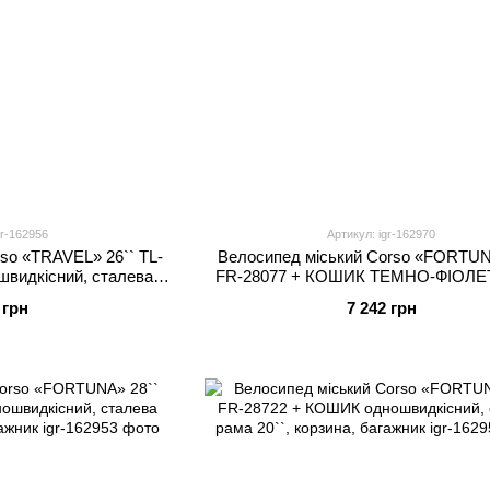
gr-162956
Артикул: igr-162970
so «TRAVEL» 26`` TL-
Велосипед міський Corso «FORTUN
видкісний, сталева
FR-28077 + КОШИК ТЕМНО-ФІОЛЕ
рзина, багажник
одношвидкісний, сталева рама 20``, 
 грн
7 242 грн
багажник