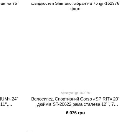
Артикул: igr-162976
NUM» 24"
Велосипед Спортивний Corso «SPIRIT» 20"
1’’,
дюймів ST-20622 рама сталева 12``, 7
ібран на
швидкостей Shimano, зібран на 75
6 076 грн