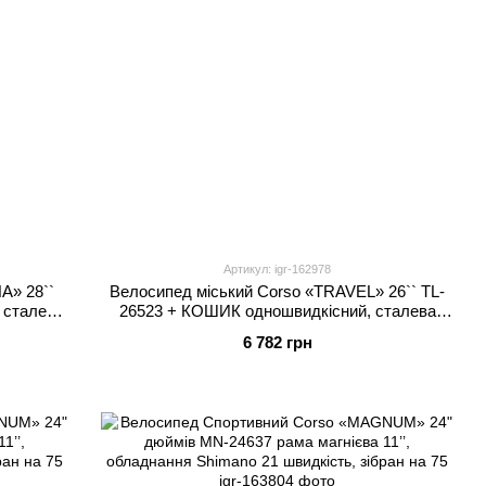
Артикул: igr-162978
A» 28``
Велосипед міський Corso «TRAVEL» 26`` TL-
 сталева
26523 + КОШИК одношвидкісний, сталева
рама 16.5``, корзина, багажник
6 782 грн