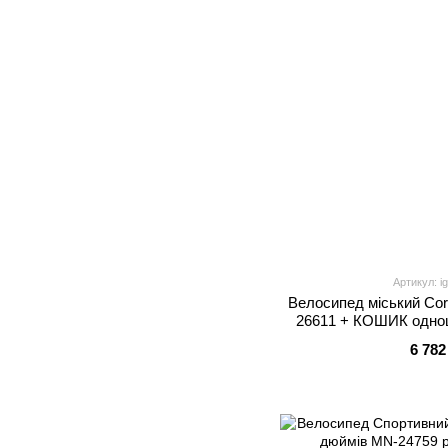
Артикул: i
Велосипед міський Cor
26611 + КОШИК однош
рама 16.5``, ко
6 782