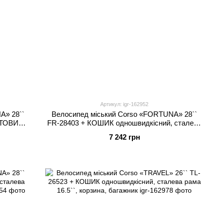
Артикул: igr-162952
A» 28``
Велосипед міський Corso «FORTUNA» 28``
ТОВИЙ,
FR-28403 + КОШИК одношвидкісний, сталева
корзина,
рама 20``, корзина, багажник
7 242 грн