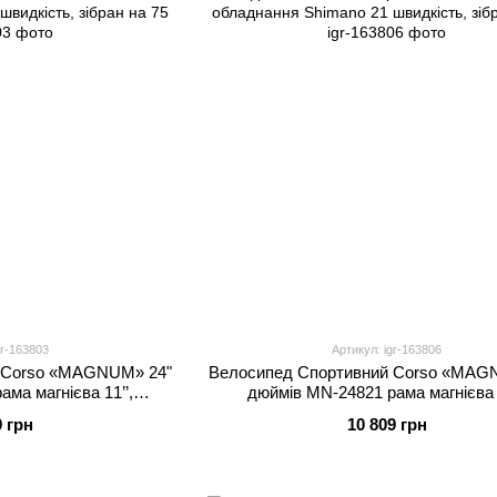
gr-163803
Артикул: igr-163806
 Corso «MAGNUM» 24"
Велоcипед Спортивний Corso «MAG
ма магнієва 11’’,
дюймів MN-24821 рама магнієва 1
 швидкість, зібран на
обладнання Shimano 21 швидкість, з
9 грн
10 809 грн
5
75