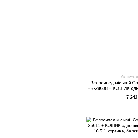
Артикул: i
Велосипед міський C
FR-28698 + КОШИК одн
рама 20``, кор
7 242