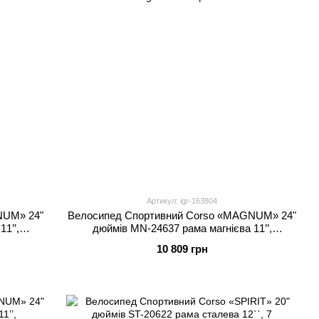
Артикул: igr-163804
NUM» 24"
Велоcипед Спортивний Corso «MAGNUM» 24"
1’’,
дюймів MN-24637 рама магнієва 11’’,
ібран на
обладнання Shimano 21 швидкість, зібран на
10 809 грн
75