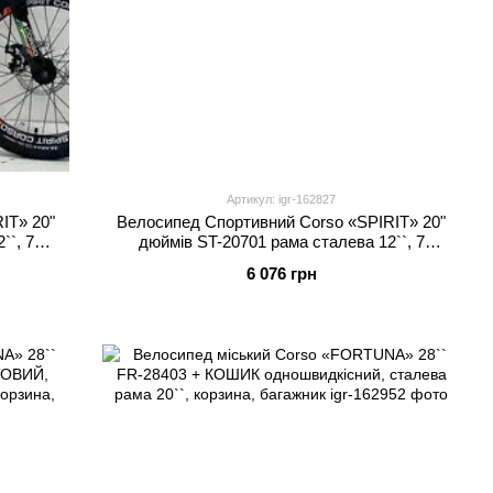
Артикул: igr-162827
IT» 20"
Велосипед Спортивний Corso «SPIRIT» 20"
``, 7
дюймів ST-20701 рама сталева 12``, 7
 75
швидкостей Shimano, зібран на 75
6 076 грн