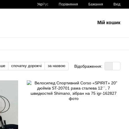
Порівняння
Укр
Рус
Бажання
Вхід
Мій кошик
вше
спочатку дорожчі
за назвою
Відображення: