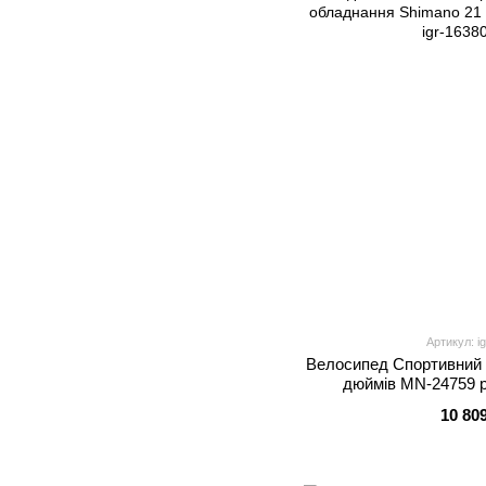
Артикул: i
Велоcипед Спортивний
дюймів MN-24759 ра
обладнання Shimano 21
10 80
7