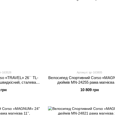
gr-163528
Артикул: igr-163805
so «TRAVEL» 26`` TL-
Велоcипед Спортивний Corso «MAG
видкісний, сталева
дюймів MN-24255 рама магнієва 1
рзина, багажник
обладнання Shimano 21 швидкість, з
 грн
10 809 грн
75