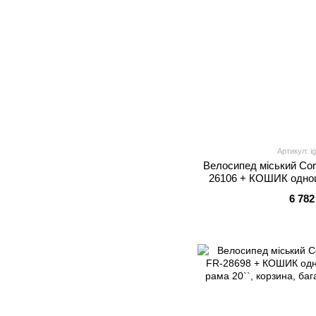
Артикул: i
Велосипед міський Cor
26106 + КОШИК однош
рама 16.5``, ко
6 782