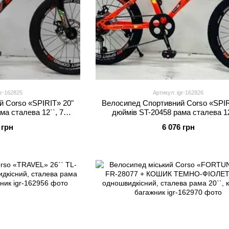
gr-162825
Артикул: igr-162826
 Corso «SPIRIT» 20"
Велосипед Спортивний Corso «SPIR
ма сталева 12``, 7
дюймів ST-20458 рама сталева 12
no, зібран на 75
швидкостей Shimano, зібран на
 грн
6 076 грн