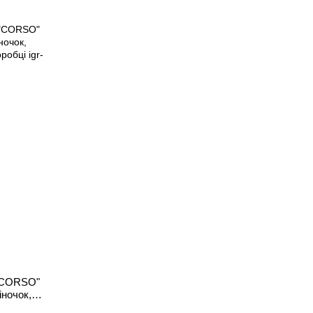
 "CORSO"
іночок,
в коробці