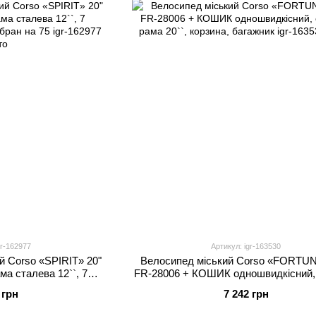
gr-162977
Артикул: igr-163530
 Corso «SPIRIT» 20"
Велосипед міський Corso «FORTUN
ма сталева 12``, 7
FR-28006 + КОШИК одношвидкісний,
no, зібран на 75
рама 20``, корзина, багажник
 грн
7 242 грн