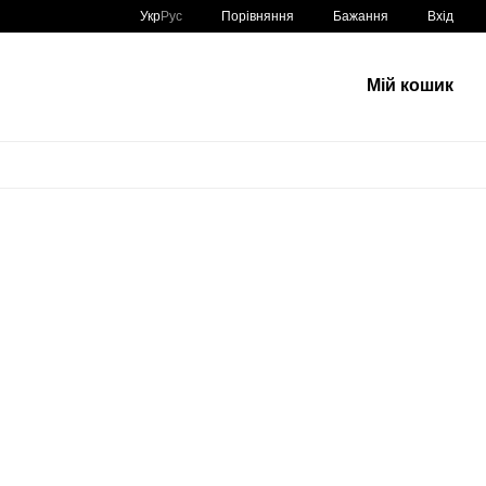
Порівняння
Укр
Рус
Бажання
Вхід
Мій кошик