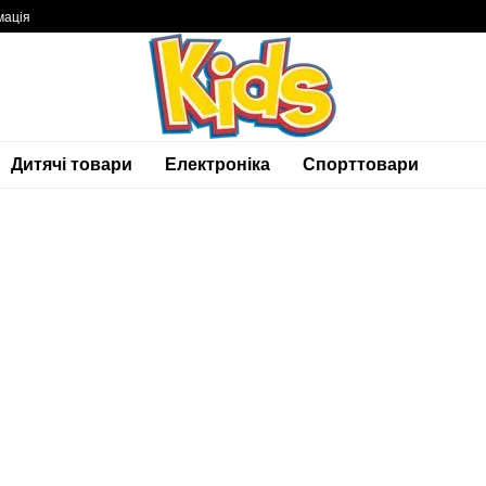
мація
Дитячі товари
Електроніка
Спорттовари