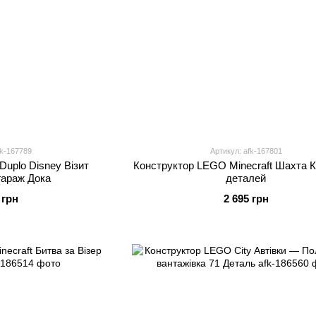
fk-167789
Артикул: afk-167801
uplo Disney Візит
Конструктор LEGO Minecraft Шахта 
гараж Дока
деталей
 грн
2 695 грн