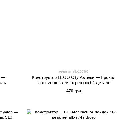
Артикул: afk-186563
и —
Конструктор LEGO City Автівки — Ігровий
аль
автомобіль для перегонів 64 Деталі
470 грн