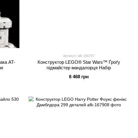
Артикул: afk-186757
ака AT-
Конструктор LEGO® Star Wars™ Ґроґу
ня
підмайстер мандалорця Набір
6 468 грн