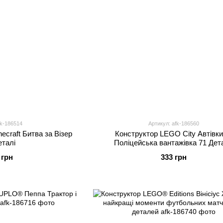
fk-186514
Артикул: afk-186560
craft Битва за Візер
Конструктор LEGO City Автівк
еталі
Поліцейська вантажівка 71 Дет
 грн
333 грн