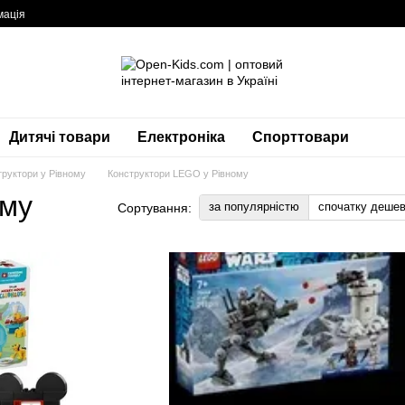
мація
Дитячі товари
Електроніка
Спорттовари
труктори у Рівному
Конструктори LEGO у Рівному
ому
за популярністю
спочатку деше
Сортування: