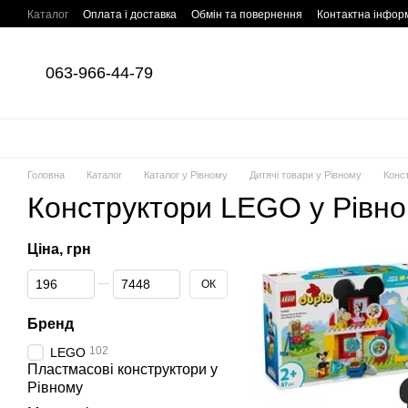
Перейти до основного контенту
Каталог
Оплата і доставка
Обмін та повернення
Контактна інфор
063-966-44-79
Головна
Каталог
Каталог у Рівному
Дитячі товари у Рівному
Конс
Конструктори LEGO у Рівн
Ціна, грн
Від Ціна, грн
До Ціна, грн
ОК
Бренд
102
LEGO
Пластмасові конструктори у
Рівному