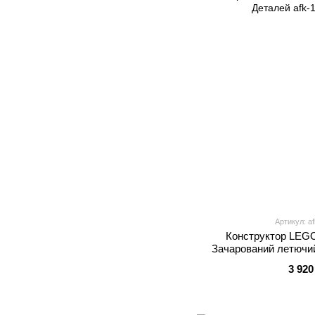
Артикул: a
Конструктор LEGO
Зачарований летючий
Дета
3 920