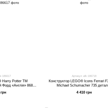
fk-186617
Артикул: afk-186718
 Harry Potter TM
Конструктор LEGO® Icons Ferrari F
 Форд «Англія» 868
Michael Schumacher 735 детал
лей
 грн
4 410 грн