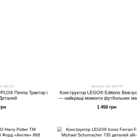
fk-186716
Артикул: afk-186740
PLO® Пеппа Трактор і
Конструктор LEGO® Editions Вінісіу
 Деталей
— найкращі моменти футбольних мат
деталей
грн
1 450 грн