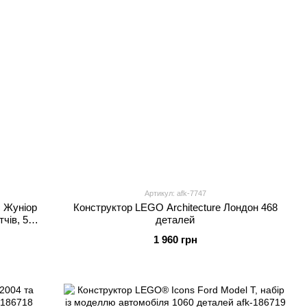
Артикул: afk-7747
с Жуніор
Конструктор LEGO Architecture Лондон 468
чів, 510
деталей
1 960 грн