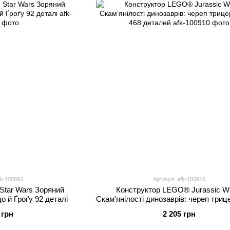
fk-100893
Артикул: afk-100910
Star Wars Зоряний
Конструктор LEGO® Jurassic W
 й Ґроґу 92 деталі
Скам'янілості динозаврів: череп триц
468 деталей
 грн
2 205 грн