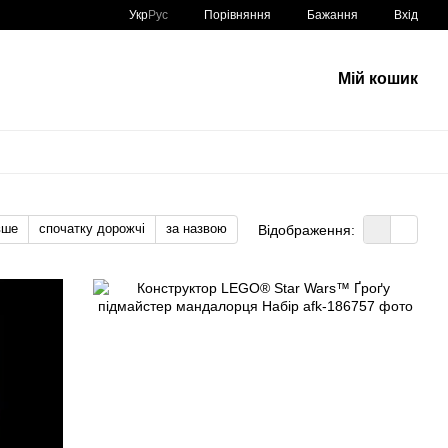
Порівняння
Укр
Рус
Бажання
Вхід
Мій кошик
вше
спочатку дорожчі
за назвою
Відображення: