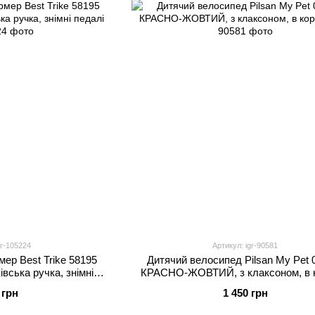
gr-105224
Артикул: igr-90581
ер Best Trike 58195
Дитячий велосипед Pilsan My Pet 
івська ручка, знімні
КРАСНО-ЖОВТИЙ, з клаксоном, в 
алі
 грн
1 450 грн