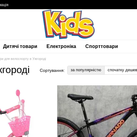
мація
Дитячі товари
Електроніка
Спорттовари
ри для велоспорту в Ужгороді
жгороді
за популярністю
спочатку деше
Сортування: