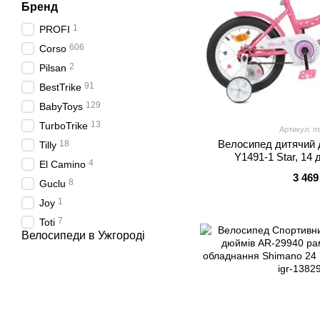
Бренд
1
PROFI
606
Corso
2
Pilsan
91
BestTrike
129
BabyToys
13
TurboTrike
Артикул: m
Велосипед дитячий 
18
Tilly
Y1491-1 Star, 14
4
El Camino
3 469
8
Guclu
1
Joy
7
Toti
Велосипеди в Ужгороді