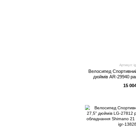
Артикул: i
Велосипед Спортивний
дюймів AR-29940 рам
обладнання Shimano 24
15 00
7