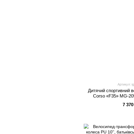
Артикул: i
Дитячий спортивний в
Corso «F35» MG-205
Shimano Revoshift 7 шв
7 370
7