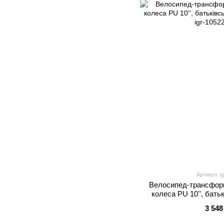
Артикул: i
Велосипед-трансформ
колеса PU 10'', батьк
пед
3 548