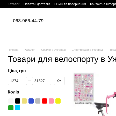
Перейти до основного контенту
Каталог
Оплата і доставка
Обмін та повернення
Контактна інфор
063-966-44-79
Головна
Каталог
Каталог в Ужгороді
Спорттовари в Ужгороді
Това
Товари для велоспорту в У
Ціна, грн
Від Ціна, грн
До Ціна, грн
ОК
Колір