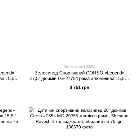
Артикул: igr-138281
egend»
Велосипед Спортивний CORSO «Legend»
а 15,5``,
27,5" дюймів LG-27754 рама алюмінієва 15,5``,
ібран на
обладнання Shimano 21 швидкість, зібран на
8 751 грн
75