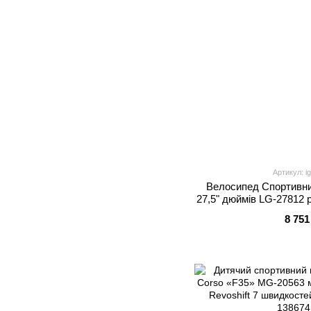
Артикул: i
Велосипед Спортивн
27,5" дюймів LG-27812 р
обладнання Shimano 21
8 751
7