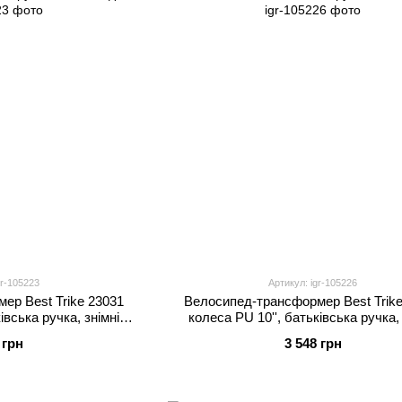
gr-105223
Артикул: igr-105226
ер Best Trike 23031
Велосипед-трансформер Best Trike
івська ручка, знімні
колеса PU 10'', батьківська ручка, 
алі
педалі
 грн
3 548 грн