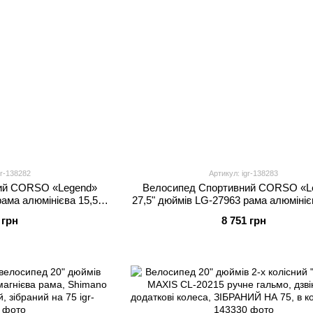
gr-138282
Артикул: igr-138283
ий CORSO «Legend»
Велосипед Спортивний CORSO «L
ама алюмінієва 15,5``,
27,5" дюймів LG-27963 рама алюмінієв
 швидкість, зібран на
обладнання Shimano 21 швидкість, з
 грн
8 751 грн
5
75