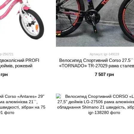
p-256721
Артикул: igr-149119
двоколісний PROFI
Велосипед Спортивний Corso 27.5``
 дюймів, рожевий
«TORNADO» TR-27029 рама сталева 
перемикачі Shimano, 21 швидкість, з
 грн
7 507 грн
75