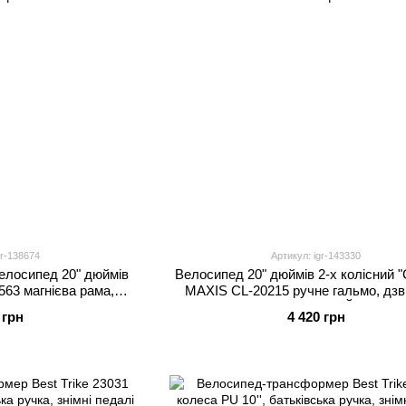
gr-138674
Артикул: igr-143330
елосипед 20" дюймів
Велосипед 20" дюймів 2-х колісний
63 магнієва рама,
MAXIS CL-20215 ручне гальмо, дзв
идкостей, зібраний на
додаткові колеса, ЗІБРАНИЙ НА 75, 
 грн
4 420 грн
5