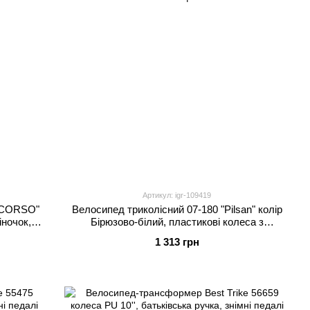
Артикул: igr-109419
 "CORSO"
Велосипед триколісний 07-180 "Pilsan" колір
іночок,
Бірюзово-білий, пластикові колеса з
в коробці
накладкою, сидіння з відділенням, 2 кошики, в
1 313 грн
коробці