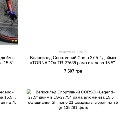
Артикул: igr-149120
 дюймів
Велосипед Спортивний Corso 27.5`` дюймів
15.5’’,
«TORNADO» TR-27639 рама сталева 15.5’’,
ібран на
перемикачі Shimano, 21 швидкість, зібран на
7 507 грн
75