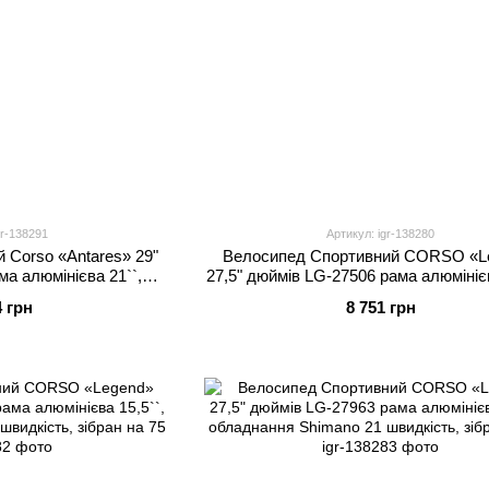
gr-138291
Артикул: igr-138280
 Corso «Antares» 29"
Велосипед Спортивний CORSO «L
а алюмінієва 21``,
27,5" дюймів LG-27506 рама алюмінієв
 швидкості, зібран на
обладнання Shimano 21 швидкість, з
4 грн
8 751 грн
5
75