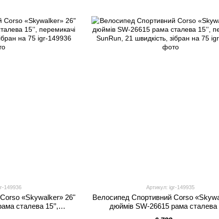
gr-149936
Артикул: igr-149935
Corso «Skywalker» 26"
Велосипед Спортивний Corso «Skywa
ама сталева 15’’,
дюймів SW-26615 рама сталева 1
видкість, зібран на 75
перемикачі SunRun, 21 швидкість, зіб