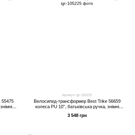
Артикул: igr-105225
 55475
Велосипед-трансформер Best Trike 56659
знімні
колеса PU 10'', батьківська ручка, знімні
педалі
3 548 грн