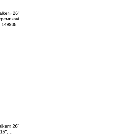
lker» 26"
5’’,
ран на 75