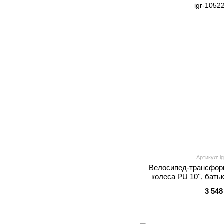
Артикул: i
Велосипед-трансформ
колеса PU 10'', батьк
пед
3 548