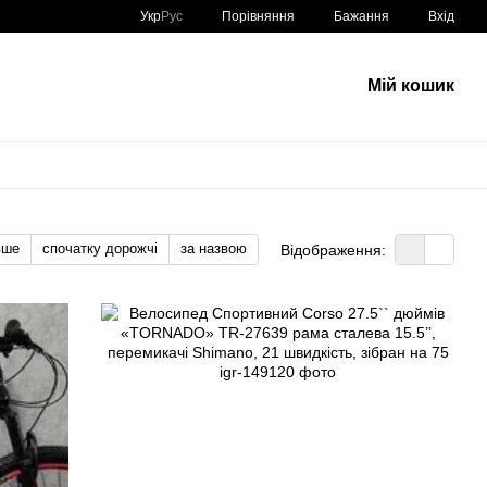
Порівняння
Укр
Рус
Бажання
Вхід
Мій кошик
вше
спочатку дорожчі
за назвою
Відображення: