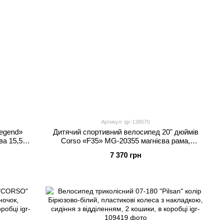
Артикул: igr-138670
egend»
Дитячий спортивний велосипед 20" дюймів
а 15,5``,
Corso «F35» MG-20355 магнієва рама,
ібран на
Shimano Revoshift 7 швидкостей, зібраний на
7 370 грн
75