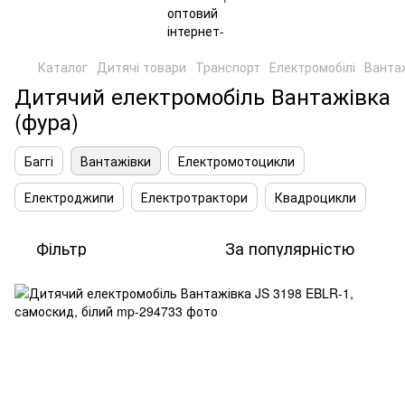
Каталог
Дитячі товари
Транспорт
Електромобілі
Ванта
Дитячий електромобіль Вантажівка
(фура)
Баггі
Вантажівки
Електромотоцикли
Електроджипи
Електротрактори
Квадроцикли
Фільтр
За популярністю