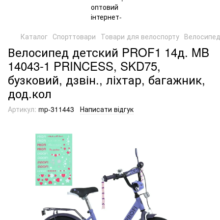
Каталог
Спорттовари
Товари для велоспорту
Велосипе
Велосипед детский PROF1 14д. MB
14043-1 PRINCESS, SKD75,
бузковий, дзвін., ліхтар, багажник,
дод.кол
Артикул:
mp-311443
Написати відгук