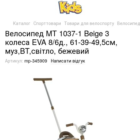
Каталог
Спорттовари
Товари для велоспорту
Велосипе
Велосипед MT 1037-1 Beige 3
колеса EVA 8/6д., 61-39-49,5см,
муз,BT,світло, бежевий
Артикул:
mp-345909
Написати відгук