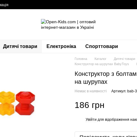
мація
Дитячі товари
Електроніка
Спорттовари
Головна
Каталог
Дитячі товари
Конструктор на шурупах BabyToys
Конструктор з болтам
на шурупах
Немає в наявності
Артикул: bab-
186 грн
Увійти
для відображення нак
%