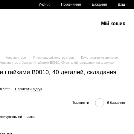
Порівняння
Укр
Рус
Бажання
Вхід
Мій кошик
Конструктори
Пластмасові конструктори
Конструктор на шурупах
Конструктор з болтами і гайками B0010, 40 деталей, складання на шурупах
и і гайками B0010, 40 деталей, складання
387355
Написати відгук
Порівняти
В бажання
опичувальної знижки