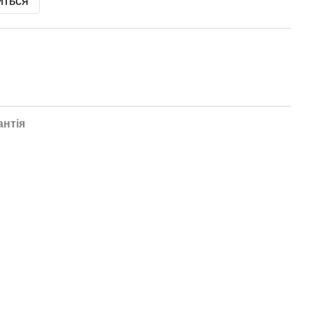
иться
антія