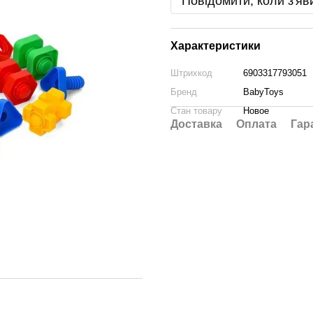
Повідомити, коли з'яв
Характеристики
Штрихкод
6903317793051
Бренд
BabyToys
Стан товару
Новое
Доставка
Оплата
Гар