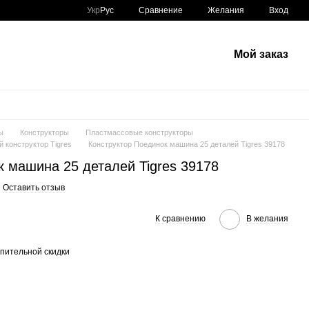
Сравнение
Укр
Рус
Желания
Вход
Мой заказ
ы
Конструкторы
Пластмассовые конструкторы
 конструктор Tigres
Конструктор Поединок машина 25 деталей Tigres 39178
к машина 25 деталей Tigres 39178
Оставить отзыв
К сравнению
В желания
пительной скидки