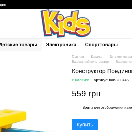
ация
Детские товары
Электроника
Спорттовары
Главная
Каталог
Детские товар
Вафельный конструктор
Вафельный
Конструктор Поедино
В наличии
Артикул: bab-280446
559 грн
Войти
для отображения нако
%
Купить