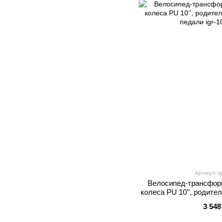
Артикул: i
Велосипед-трансформ
колеса PU 10’’, родите
пед
3 548