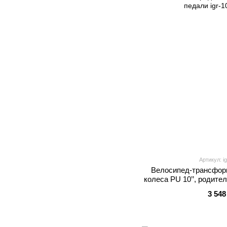
Артикул: i
Велосипед-трансформ
колеса PU 10’’, родите
пед
3 548