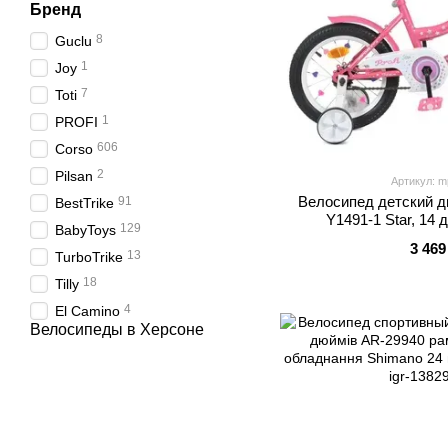
Бренд
8
Guclu
1
Joy
7
Toti
1
PROFI
606
Corso
2
Pilsan
Артикул: m
Велосипед детский 
91
BestTrike
Y1491-1 Star, 14
129
BabyToys
3 469
13
TurboTrike
18
Tilly
4
El Camino
Велосипеды в Херсоне