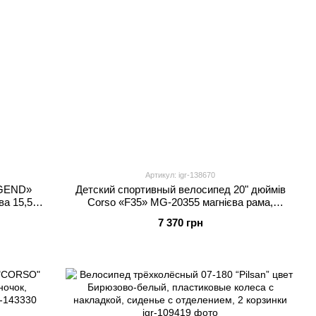
Артикул: igr-138670
EGEND»
Детский спортивный велосипед 20" дюймів
а 15,5``,
Corso «F35» MG-20355 магнієва рама,
ібран на
Shimano Revoshift 7 швидкостей, зібраний на
7 370 грн
75