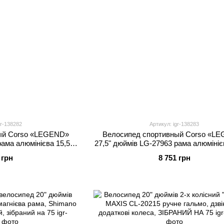
gr-138282
Артикул: igr-138283
ый Corso «LEGEND»
Велосипед спортивный Corso «L
ама алюмінієва 15,5``,
27,5" дюймів LG-27963 рама алюмінієв
 швидкість, зібран на
обладнання Shimano 21 швидкість, з
 грн
8 751 грн
5
75