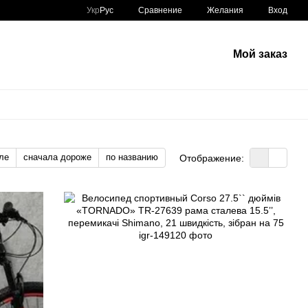
Сравнение
Укр
Рус
Желания
Вход
Мой заказ
ле
сначала дороже
по названию
Отображение: