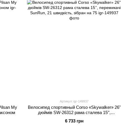
Артикул: igr-149937
ilsan My
Велосипед спортивный Corso «Skywalker» 26"
аксоном
дюймів SW-26312 рама сталева 15’’,
перемикачі SunRun, 21 швидкість, зібран на 75
6 733 грн