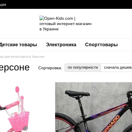
ация
Детские товары
Электроника
Спорттовары
ры для велоспорта в Херсоне
Херсоне
по популярности
сначала дешев
Сортировка: