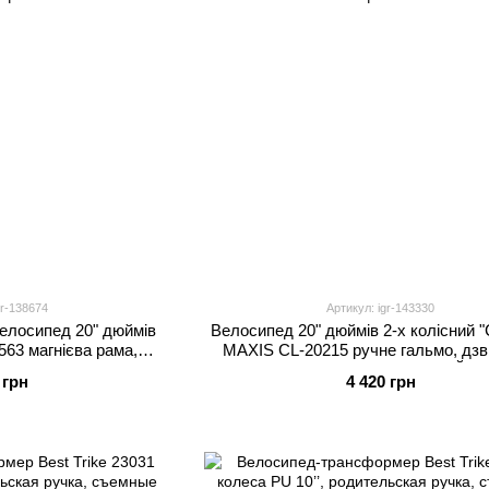
gr-138674
Артикул: igr-143330
елосипед 20" дюймів
Велосипед 20" дюймів 2-х колісний
63 магнієва рама,
MAXIS CL-20215 ручне гальмо, дзв
идкостей, зібраний на
додаткові колеса, ЗІБРАНИЙ Н
 грн
4 420 грн
5