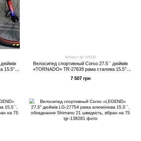
Артикул: igr-149120
 дюймів
Велосипед спортивный Corso 27.5`` дюймів
15.5’’,
«TORNADO» TR-27639 рама сталева 15.5’’,
ібран на
перемикачі Shimano, 21 швидкість, зібран на
7 507 грн
75