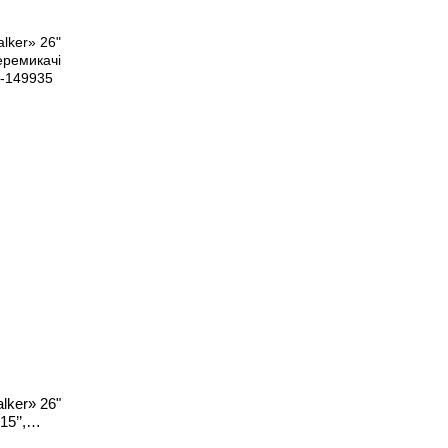
lker» 26"
5’’,
ран на 75