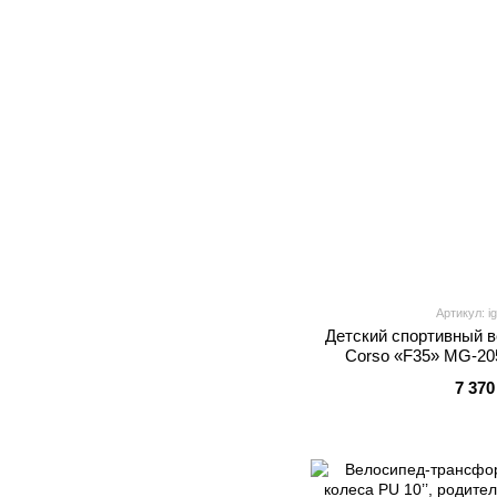
Артикул: i
Детский спортивный в
Corso «F35» MG-205
Shimano Revoshift 7 шв
7 370
7