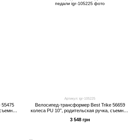
Артикул: igr-105225
 55475
Велосипед-трансформер Best Trike 56659
, съемные
колеса PU 10’’, родительская ручка, съемные
педали
3 548 грн