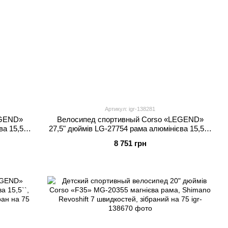
Артикул: igr-138281
EGEND»
Велосипед спортивный Corso «LEGEND»
а 15,5``,
27,5" дюймів LG-27754 рама алюмінієва 15,5``,
ібран на
обладнання Shimano 21 швидкість, зібран на
8 751 грн
75