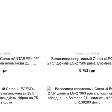
gr-138291
Артикул: igr-138280
 Corso «ANTARES» 29"
Велосипед спортивный Corso «L
а алюмінієва 21``,
27,5" дюймів LG-27506 рама алюмінієв
 швидкості, зібран на
обладнання Shimano 21 швидкість, з
4 грн
8 751 грн
5
75