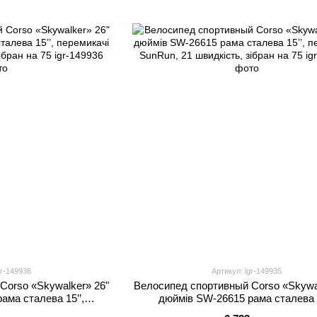
gr-149936
Артикул: igr-149935
Corso «Skywalker» 26"
Велосипед спортивный Corso «Skywa
ама сталева 15’’,
дюймів SW-26615 рама сталева 1
видкість, зібран на 75
перемикачі SunRun, 21 швидкість, зіб