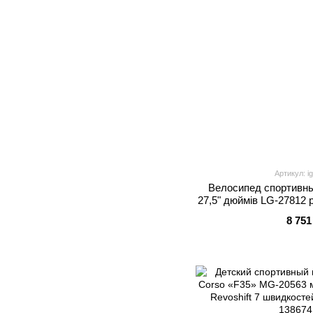
Артикул: i
Велосипед спортивн
27,5" дюймів LG-27812 р
обладнання Shimano 21
8 751
7