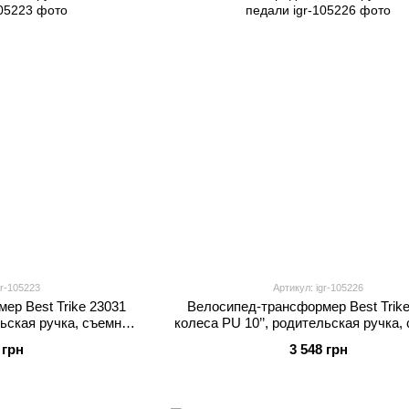
gr-105223
Артикул: igr-105226
ер Best Trike 23031
Велосипед-трансформер Best Trike
льская ручка, съемные
колеса PU 10’’, родительская ручка
али
педали
 грн
3 548 грн