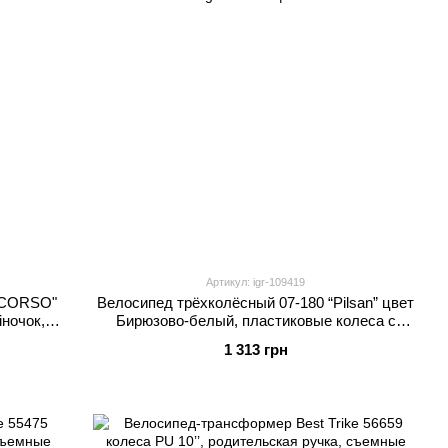
Артикул: igr-109419
 "CORSO"
Велосипед трёхколёсный 07-180 “Pilsan” цвет
іночок,
Бирюзово-белый, пластиковые колеса с
А 75
накладкой, сиденье с отделением, 2 корзинки
1 313 грн