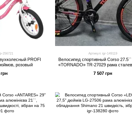
p-256721
Артикул: igr-149119
двухколесный PROFI
Велосипед спортивный Corso 27.5``
 дюймов, розовый
«TORNADO» TR-27029 рама сталева 
перемикачі Shimano, 21 швидкість, з
 грн
7 507 грн
75