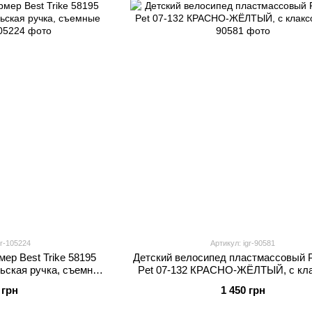
gr-105224
Артикул: igr-90581
ер Best Trike 58195
Детский велосипед пластмассовый P
льская ручка, съемные
Pet 07-132 КРАСНО-ЖЁЛТЫЙ, с кл
али
 грн
1 450 грн