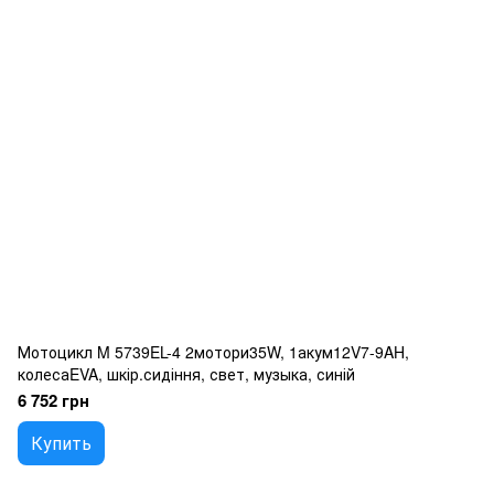
Мотоцикл M 5739EL-4 2мотори35W, 1акум12V7-9AH,
колесаEVA, шкір.сидіння, свет, музыка, синій
6 752 грн
Купить