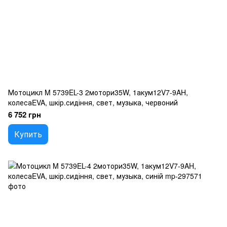
Мотоцикл M 5739EL-3 2мотори35W, 1акум12V7-9AH,
колесаEVA, шкір.сидіння, свет, музыка, червоний
6 752 грн
Купить