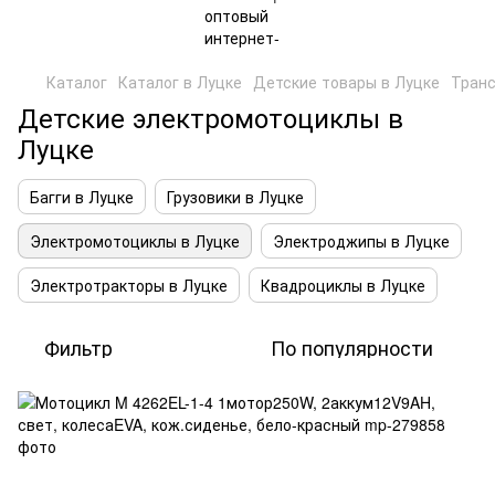
Каталог
Каталог в Луцке
Детские товары в Луцке
Транс
Детские электромотоциклы в
Луцке
Багги в Луцке
Грузовики в Луцке
Электромотоциклы в Луцке
Электроджипы в Луцке
Электротракторы в Луцке
Квадроциклы в Луцке
Фильтр
По популярности