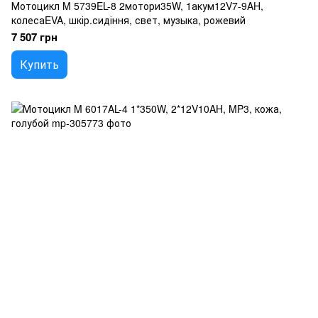
Мотоцикл M 5739EL-8 2мотори35W, 1акум12V7-9AH,
колесаEVA, шкір.сидіння, свет, музыка, рожевий
7 507 грн
Купить