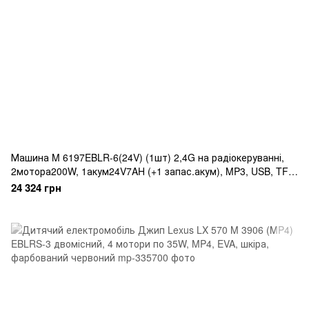
Машина M 6197EBLR-6(24V) (1шт) 2,4G на радіокеруванні,
2мотора200W, 1акум24V7AH (+1 запас.акум), MP3, USB, TF,
EVA, BLUETOOTH, музика, світло, шкіра, жовтий
24 324 грн