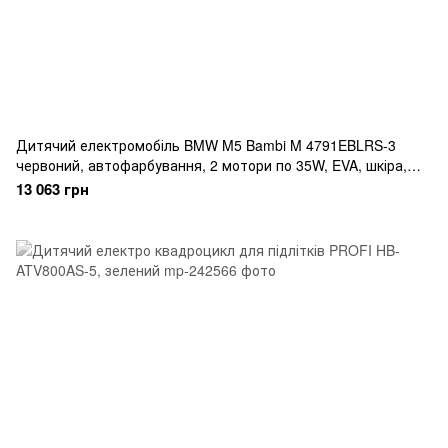
Дитячий електромобіль BMW M5 Bambi M 4791EBLRS-3
червоний, автофарбування, 2 мотори по 35W, EVA, шкіра,
MP3, USB, Bluetooth
13 063 грн