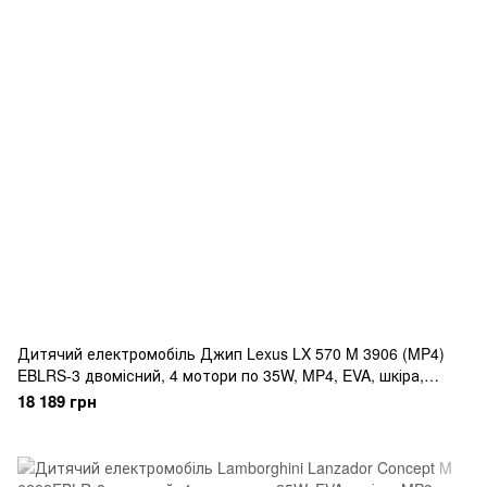
Дитячий електромобіль Джип Lexus LX 570 M 3906 (MP4)
EBLRS-3 двомісний, 4 мотори по 35W, MP4, EVA, шкіра,
фарбований червоний
18 189 грн