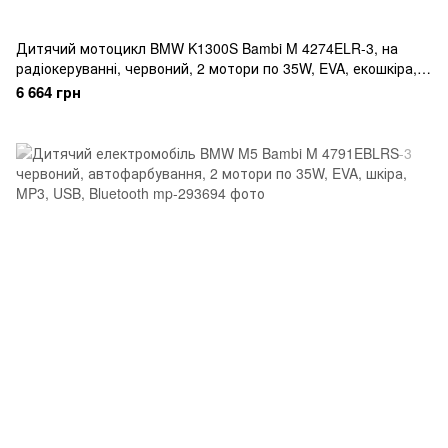
Дитячий мотоцикл BMW K1300S Bambi M 4274ELR-3, на
радіокеруванні, червоний, 2 мотори по 35W, EVA, екошкіра,
MP3, USB, TF
6 664 грн