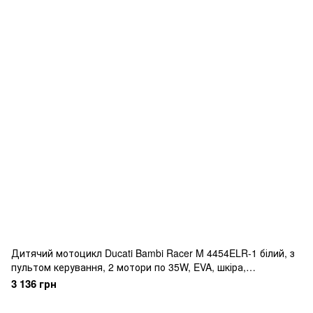
Дитячий мотоцикл Ducati Bambi Racer M 4454ELR-1 білий, з
пультом керування, 2 мотори по 35W, EVA, шкіра,
MP3/USB/TF
3 136 грн