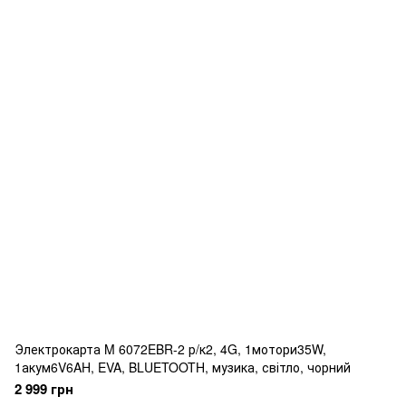
Электрокарта M 6072EBR-2 р/к2, 4G, 1мотори35W,
1акум6V6AH, EVA, BLUETOOTH, музика, світло, чорний
2 999 грн