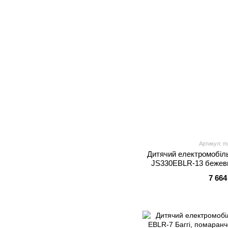
Артикул: m
Дитячий електромобіль
JS330EBLR-13 бежеви
EVA, екошкіра, 
7 664