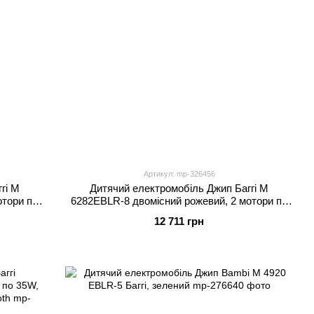
Артикул: mp-326456
гі M
Дитячий електромобіль Джип Баггі M
отори по
6282EBLR-8 двомісний рожевий, 2 мотори по
h, MP3,
65W, EVA, шкіряне сидіння, Bluetooth, MP3,
12 711 грн
USB