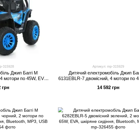
p-315928
Артикул: mp-315929
біль Джип Баггі M
Дитячий електромобіль Джип Баг
4 мотори по 45W, EVA,
6131EBLR-7 двомісний, 4 мотори по 
luetooth, синій
екошкіра, MP3, Bluetooth, помара
2 грн
14 592 грн