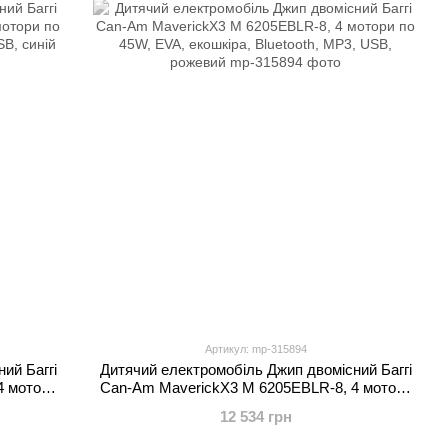
Артикул: mp-315894
ий Баггі
Дитячий електромобіль Джип двомісний Баггі
4 мотори
Can-Am MaverickX3 M 6205EBLR-8, 4 мотори
P3, USB,
по 45W, EVA, екошкіра, Bluetooth, MP3, USB,
12 534 грн
рожевий