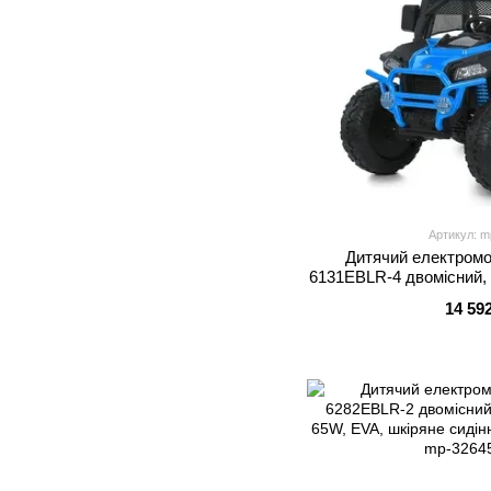
Артикул: m
Дитячий електромо
6131EBLR-4 двомісний, 
екошкіра, MP3, B
14 59