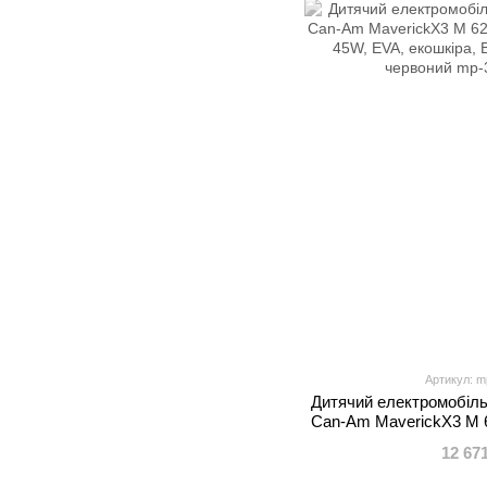
Артикул: m
Дитячий електромобіль
Can-Am MaverickX3 M 
по 45W, EVA, екошкіра,
12 67
черв