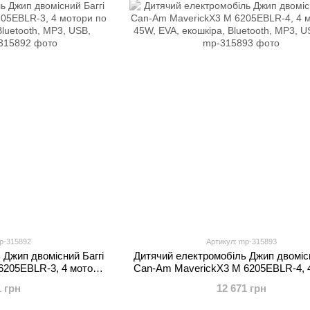
p-315892
Артикул: mp-315893
 Джип двомісний Баггі
Дитячий електромобіль Джип двомісн
6205EBLR-3, 4 мотори
Can-Am MaverickX3 M 6205EBLR-4, 
 Bluetooth, MP3, USB,
по 45W, EVA, екошкіра, Bluetooth, M
1 грн
12 671 грн
оний
синій