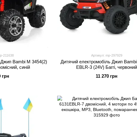
p-211638
Артикул: mp-297929
 Джип Bambi M 3454(2)
Дитячий електромобіль Джип Bambi
вомісний, синій
EBLR-3 (24V) Баггі, червони
9 грн
11 270 грн