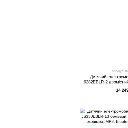
Артикул: m
Дитячий електромо
6282EBLR-2 двомісний
65W, EVA, шкіряне сид
14 24
US