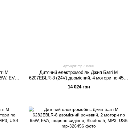
Артикул: mp-315901
гі M
Дитячий електромобіль Джип Баггі M
45W, EVA,
6207EBLR-8 (24V) двомісний, 4 мотори по 45W,
нчевий
EVA, шкіра, MP3/USB/TF/Bluetooth, рожевий
14 024 грн