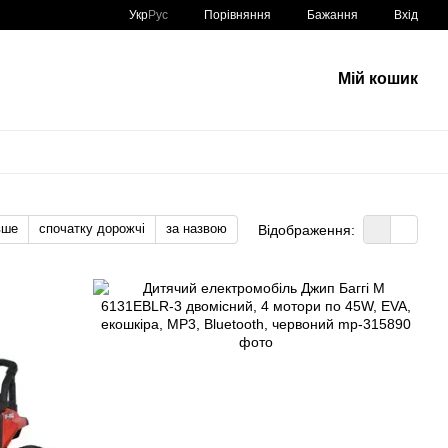
Порівняння
Укр
Рус
Бажання
Вхід
Мій кошик
вше
спочатку дорожчі
за назвою
Відображення: