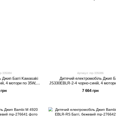
p-335084
Артикул: mp-335086
 Джип Баггі Kawasaki
Дитячий електромобіль Джип Ба
й, 4 мотори по 35W,
JS330EBLR-2-4 чорно-синій, 4 мотор
MP3, Bluetooth
EVA, екошкіра, MP3, USB, TF, Blu
 грн
7 664 грн