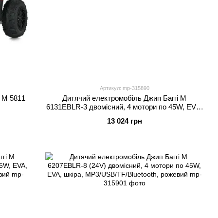
Артикул: mp-315890
 M 5811
Дитячий електромобіль Джип Баггі M
й
6131EBLR-3 двомісний, 4 мотори по 45W, EVA,
екошкіра, MP3, Bluetooth, червоний
13 024 грн