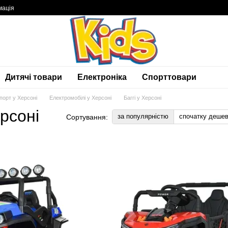
мація
Дитячі товари
Електроніка
Спорттовари
порт у Херсоні
Електромобілі у Херсоні
Баггі у Херсоні
ерсоні
за популярністю
спочатку деше
Сортування: