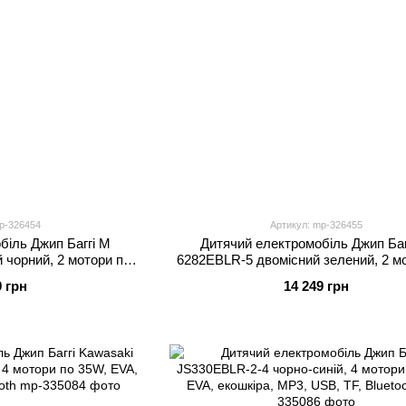
p-326454
Артикул: mp-326455
біль Джип Баггі M
Дитячий електромобіль Джип Баг
 чорний, 2 мотори по
6282EBLR-5 двомісний зелений, 2 м
іння, Bluetooth, MP3,
65W, EVA, шкіряне сидіння, Bluetoot
9 грн
14 249 грн
B
USB