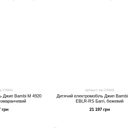
p-276641
Артикул: mp-276642
ь Джип Bambi M 4920
Дитячий електромобіль Джип Bambi
 помаранчевий
EBLR-RS Баггі, бежевий
7 грн
21 197 грн