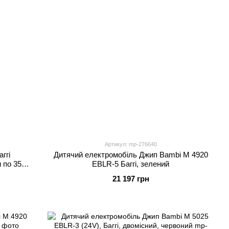
Артикул: mp-276640
ггі
Дитячий електромобіль Джип Bambi M 4920
и по 35W,
EBLR-5 Баггі, зелений
etooth
21 197 грн