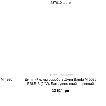
Артикул: mp-287010
 M 4920
Дитячий електромобіль Джип Bambi M 5025
EBLR-3 (24V), Баггі, двомісний, червоний
12 524 грн