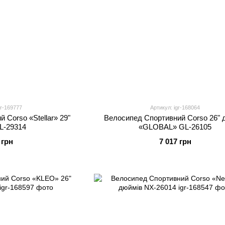
gr-169777
Артикул: igr-168064
 Corso «Stellar» 29"
Велосипед Спортивний Corso 26" 
L-29314
«GLOBAL» GL-26105
 грн
7 017 грн