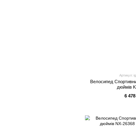
Артикул: i
Велосипед Спортивни
дюймів K
6 478