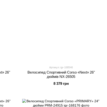
Артикул: igr-168546
t» 26"
Велосипед Спортивний Corso «Next» 26"
дюймів NX-26505
8 379 грн