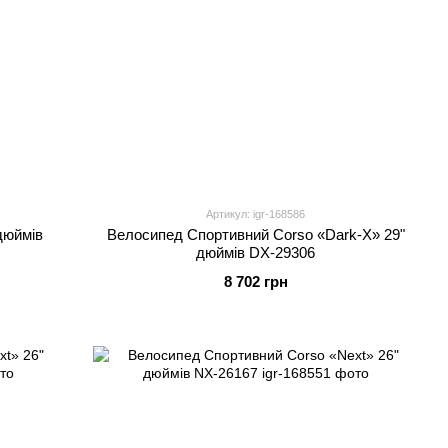
Артикул: igr-168586
дюймів
Велосипед Спортивний Corso «Dark-X» 29"
дюймів DX-29306
8 702 грн