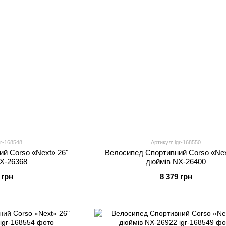
gr-168548
Артикул: igr-168550
й Corso «Next» 26"
Велосипед Спортивний Corso «Nex
X-26368
дюймів NX-26400
 грн
8 379 грн