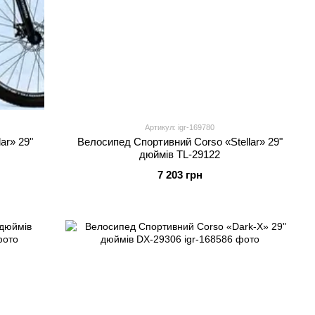
Артикул: igr-169780
ar» 29"
Велоcипед Спортивний Corso «Stellar» 29"
дюймів TL-29122
7 203 грн