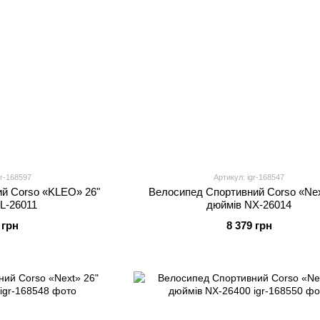
gr-168597
Артикул: igr-168547
й Corso «KLEO» 26"
Велосипед Спортивний Corso «Nex
L-26011
дюймів NX-26014
 грн
8 379 грн