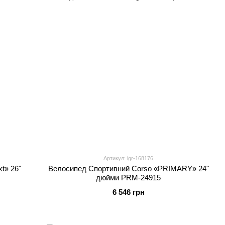
Артикул: igr-168176
t» 26"
Велосипед Спортивний Corso «PRIMARY» 24"
дюйми PRM-24915
6 546 грн