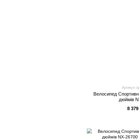
Артикул: i
Велосипед Спортивни
дюймів N
8 379