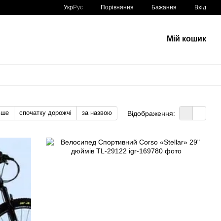
Порівняння
Укр
Рус
Бажання
Вхід
Мій кошик
вше
спочатку дорожчі
за назвою
Відображення: