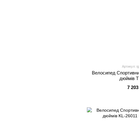
Артикул: i
Велоcипед Спортивний
дюймів T
7 203