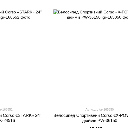
gr-168552
Артикул: igr-165850
й Corso «STARK» 24"
Велосипед Спортивний Corso «X-PO
K-24916
дюймів PW-36150