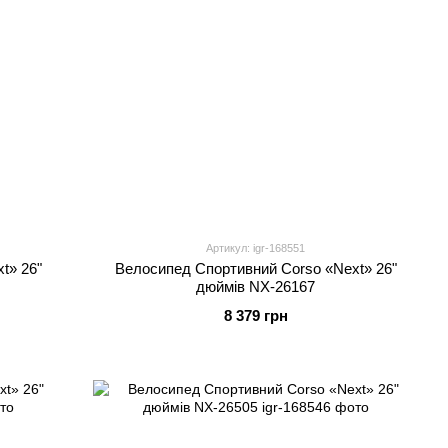
Артикул: igr-168551
t» 26"
Велосипед Спортивний Corso «Next» 26"
дюймів NX-26167
8 379 грн