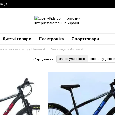
мація
Дитячі товари
Електроніка
Спорттовари
овари для велоспорту у Миколаєві
Велосипеди у Миколаєві
за популярністю
спочатку деше
Сортування: