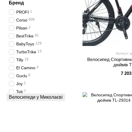
Бренд
1
PROFI
606
Corso
2
Pilsan
91
BestTrike
129
BabyToys
13
TurboTrike
Артикул: i
Велоcипед Спортивний
18
Tilly
дюймів T
4
El Camino
7 203
8
Guclu
1
Joy
7
Toti
Велосипеди у Миколаєві