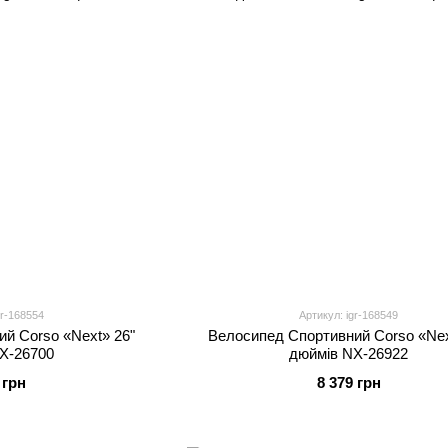
gr-168554
Артикул: igr-168549
й Corso «Next» 26"
Велосипед Спортивний Corso «Nex
X-26700
дюймів NX-26922
 грн
8 379 грн