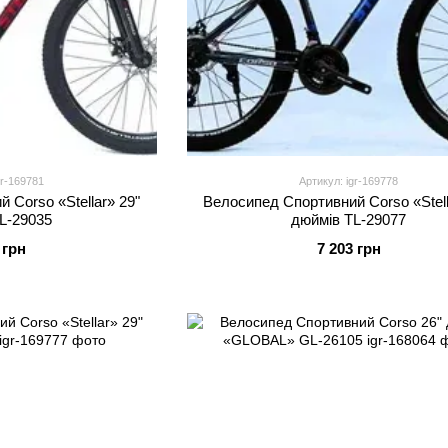
gr-169781
Артикул: igr-169778
 Corso «Stellar» 29"
Велоcипед Спортивний Corso «Stell
L-29035
дюймів TL-29077
 грн
7 203 грн