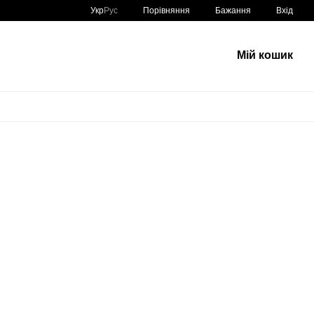
Порівняння
Укр
Рус
Бажання
Вхід
Мій кошик