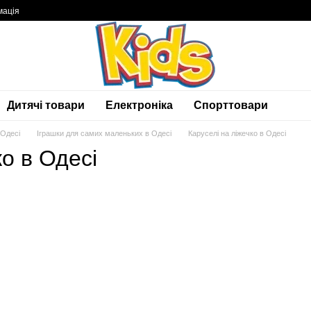
мація
Дитячі товари
Електроніка
Спорттовари
 Одесі
Іграшки для самих маленьких в Одесі
Каруселі на ліжечко в Одесі
ко в Одесі