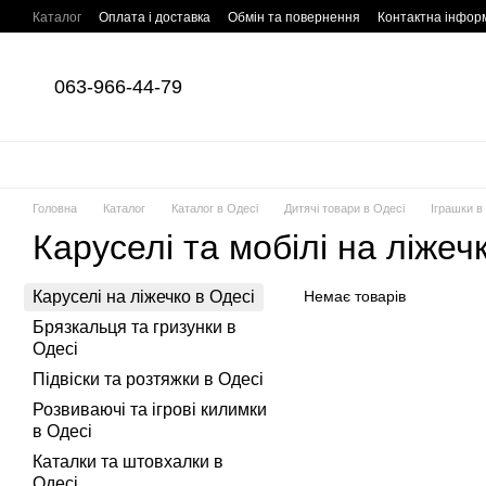
Перейти до основного контенту
Каталог
Оплата і доставка
Обмін та повернення
Контактна інфор
063-966-44-79
Головна
Каталог
Каталог в Одесі
Дитячі товари в Одесі
Іграшки в
Каруселі та мобілі на ліжеч
Каруселі на ліжечко в Одесі
Немає товарів
Брязкальця та гризунки в
Одесі
Підвіски та розтяжки в Одесі
Розвиваючі та ігрові килимки
в Одесі
Каталки та штовхалки в
Одесі