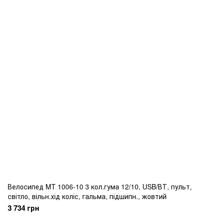
Велосипед MT 1006-10 3 кол.гума 12/10, USB/ВТ, пульт,
світло, вільн.хід коліс, гальма, підшипн., жовтий
3 734 грн