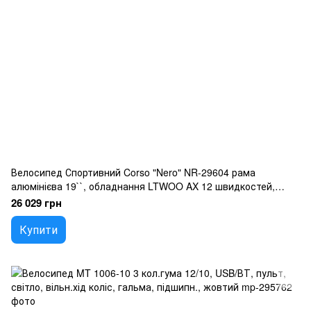
Велосипед Спортивний Corso "Nero" NR-29604 рама
алюмінієва 19``, обладнання LTWOO AX 12 швидкостей,
зібран на 75
26 029 грн
Купити