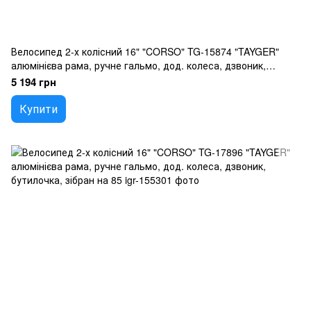
Велосипед 2-х колісний 16" "CORSO" TG-15874 "TAYGER"
алюмінієва рама, ручне гальмо, дод. колеса, дзвоник,
бутилочка, зібран на 85
5 194 грн
Купити