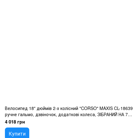
Велосипед 18" дюймів 2-х колісний "CORSO" MAXIS CL-18639
ручне гальмо, дзвіночок, додаткові колеса, ЗІБРАНИЙ НА 75,
в коробці
4 018 грн
Купити