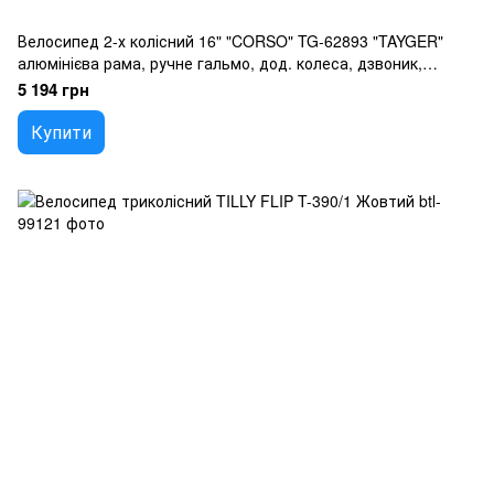
Велосипед 2-х колісний 16" "CORSO" TG-62893 "TAYGER"
алюмінієва рама, ручне гальмо, дод. колеса, дзвоник,
бутилочка, зібран на 85
5 194 грн
Купити