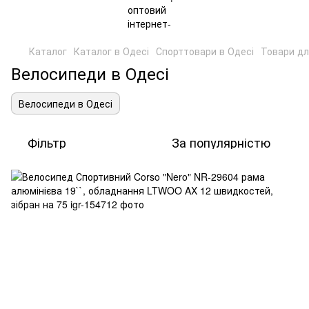
Каталог
Каталог в Одесі
Спорттовари в Одесі
Товари дл
Велосипеди в Одесі
Велосипеди в Одесі
Фільтр
За популярністю