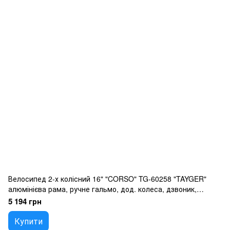
Велосипед 2-х колісний 16" "CORSO" TG-60258 "TAYGER"
алюмінієва рама, ручне гальмо, дод. колеса, дзвоник,
бутилочка, зібран на 85
5 194 грн
Купити