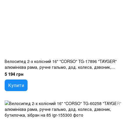
Велосипед 2-х колісний 16" "CORSO" TG-17896 "TAYGER"
алюмінієва рама, ручне гальмо, дод. колеса, дзвоник,
бутилочка, зібран на 85
5 194 грн
Купити