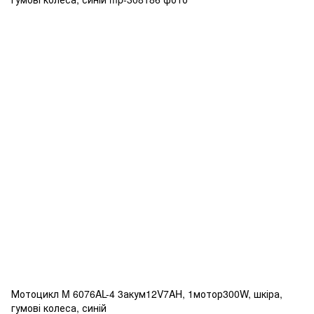
Мотоцикл M 6076AL-4 3акум12V7AH, 1мотор300W, шкіра,
гумові колеса, синій