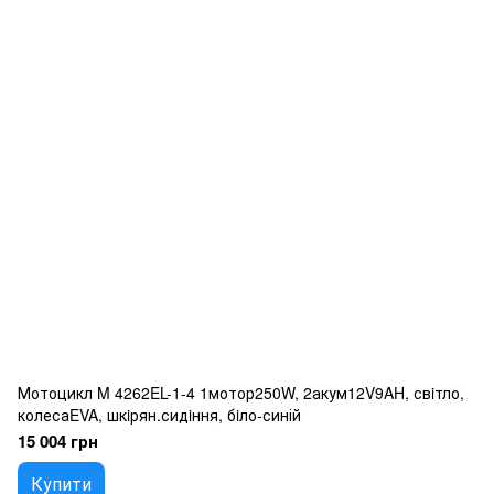
Мотоцикл M 4262EL-1-4 1мотор250W, 2акум12V9AH, свiтло,
колесаEVA, шкiрян.сидiння, бiло-синій
15 004 грн
Купити