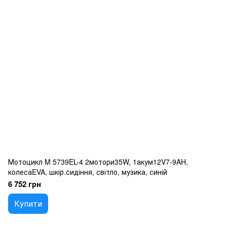
Мотоцикл M 5739EL-4 2мотори35W, 1акум12V7-9AH,
колесаEVA, шкір.сидіння, світло, музика, синій
6 752 грн
Купити