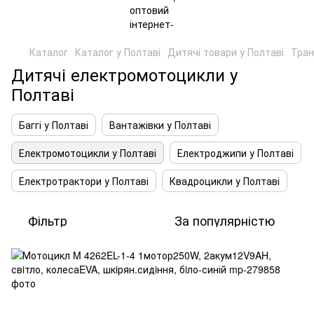
Каталог
Каталог у Полтаві
Дитячі товари у Полтаві
Тран
Дитячі електромотоцикли у
Полтаві
Баггі у Полтаві
Вантажівки у Полтаві
Електромотоцикли у Полтаві
Електроджипи у Полтаві
Електротрактори у Полтаві
Квадроцикли у Полтаві
Фільтр
За популярністю