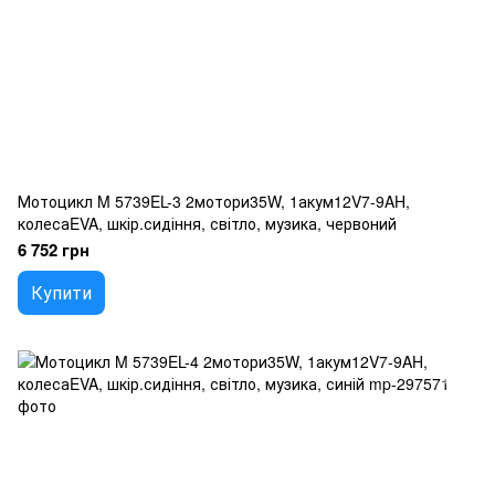
Мотоцикл M 5739EL-3 2мотори35W, 1акум12V7-9AH,
колесаEVA, шкір.сидіння, світло, музика, червоний
6 752 грн
Купити