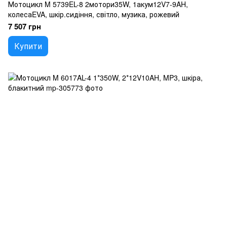
Мотоцикл M 5739EL-8 2мотори35W, 1акум12V7-9AH,
колесаEVA, шкір.сидіння, світло, музика, рожевий
7 507 грн
Купити