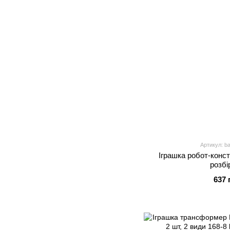
Артикул: b
Іграшка робот-конс
розбі
637 