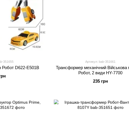
ab-351655
Артикул: bab-351661
р Робот D622-E501B
Трансформер механічний Військова
Робот, 2 види HY-7700
грн
235 грн