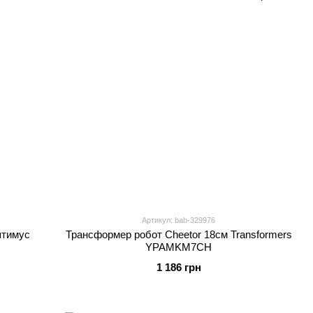
Артикул: bab-329976
птимус
Трансформер робот Cheetor 18см Transformers
YPAMKM7CH
1 186 грн