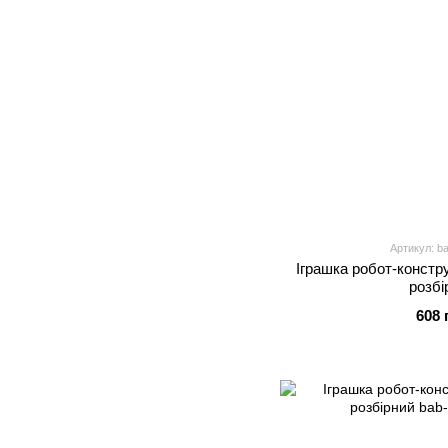
Артикул: b
Іграшка робот-констр
розбі
608 