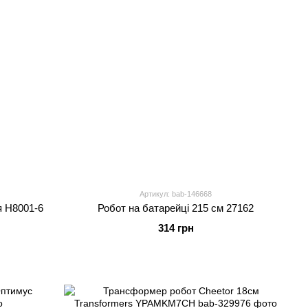
Артикул: bab-146668
я H8001-6
Робот на батарейці 215 см 27162
314 грн