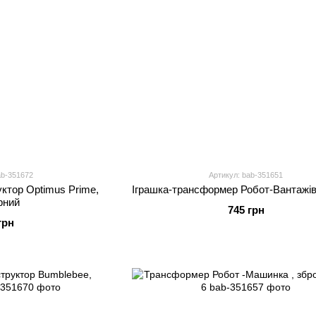
ab-351672
Артикул: bab-351651
уктор Optimus Prime,
Іграшка-трансформер Робот-Вантажі
рний
745 грн
грн