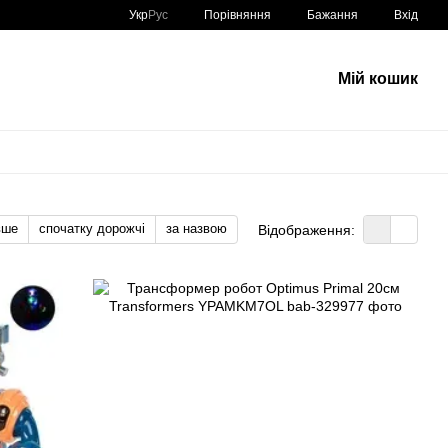
Порівняння
Укр
Рус
Бажання
Вхід
Мій кошик
вше
спочатку дорожчі
за назвою
Відображення: