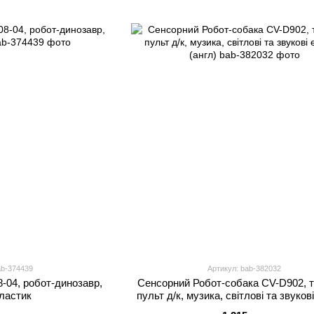
ab-374439
Артикул: bab-382032
-04, робот-динозавр,
Сенсорний Робот-собака CV-D902, 
ластик
пульт д/к, музика, світлові та звуков
(англ)