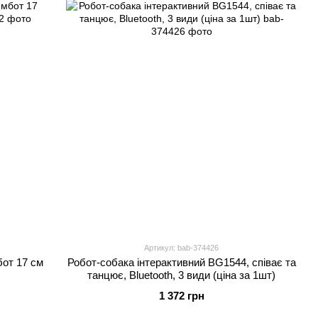
Артикул: bab-374426
от 17 см
Робот-собака інтерактивний BG1544, співає та
танцює, Bluetooth, 3 види (ціна за 1шт)
1 372 грн