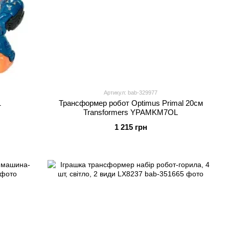
Артикул: bab-329977
1
Трансформер робот Optimus Primal 20см
Transformers YPAMKM7OL
1 215 грн