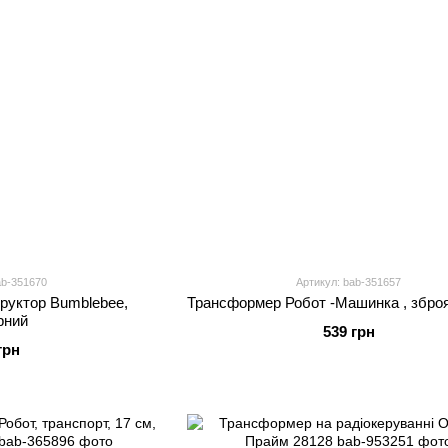
ab-351670
Артикул: bab-351657
труктор Bumblebee,
Трансформер Робот -Машинка , збро
рний
539 грн
грн