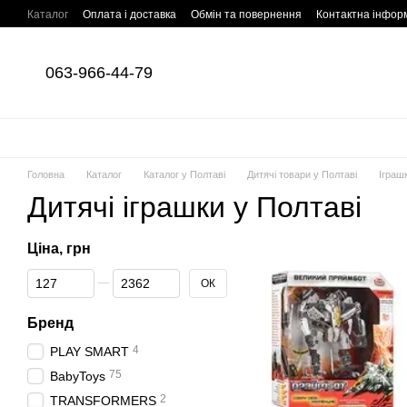
Перейти до основного контенту
Каталог
Оплата і доставка
Обмін та повернення
Контактна інфор
063-966-44-79
Головна
Каталог
Каталог у Полтаві
Дитячі товари у Полтаві
Іграш
Дитячі іграшки у Полтаві
Ціна, грн
Від Ціна, грн
До Ціна, грн
ОК
Бренд
4
PLAY SMART
75
BabyToys
2
TRANSFORMERS