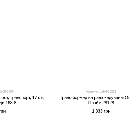
ab-365896
Артикул: bab-953251
бот, транспорт, 17 см,
Трансформер на радіокеруванні О
иди 168-8
Прайм 28128
грн
1 333 грн