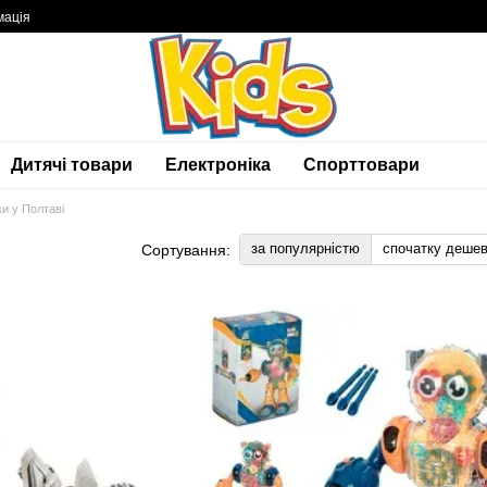
мація
Дитячі товари
Електроніка
Спорттовари
ки у Полтаві
за популярністю
спочатку деше
Сортування: