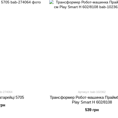
ab-274064
Артикул: bab-102362
атарейці 5705
Трансформер Робот-машинка Праймб
Play Smart H 602/8108
грн
539 грн