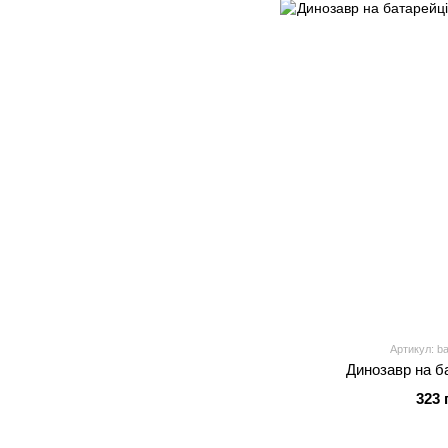
Артикул: b
Динозавр на б
323 