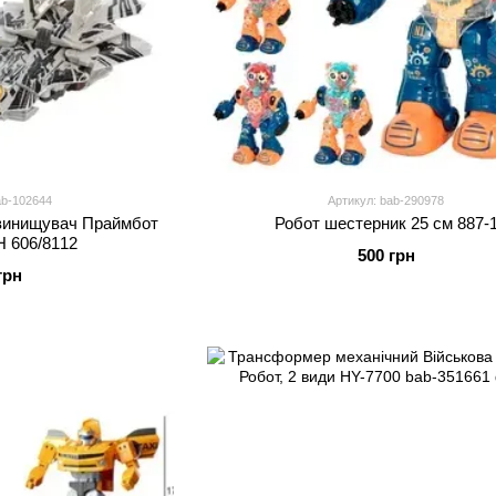
ab-102644
Артикул: bab-290978
винищувач Праймбот
Робот шестерник 25 см 887-
H 606/8112
500 грн
грн