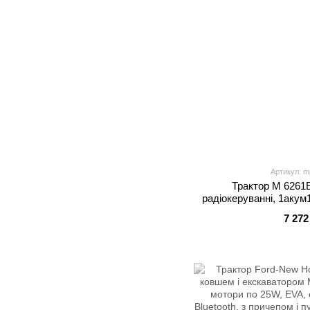
Артикул: m
Трактор M 6261
радіокеруванні, 1аку
USB, TF, BLUETOOTH, 
7 272
шкіра, 