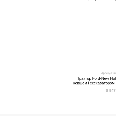
Артикул: m
Трактор Ford-New Hol
ковшем і екскаватором 
мотори по 25W, EVA, 
8 947
Bluetooth, з при