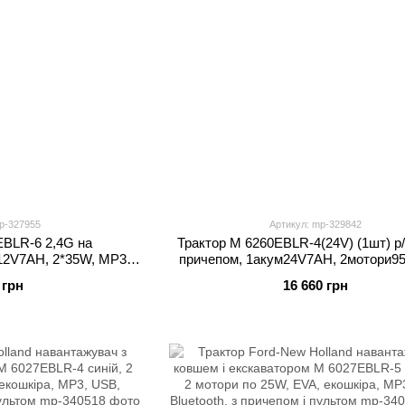
p-327955
Артикул: mp-329842
EBLR-6 2,4G на
Трактор M 6260EBLR-4(24V) (1шт) р/
м12V7AH, 2*35W, MP3,
причепом, 1акум24V7AH, 2мотори95
EVA, музика, світло,
світло, MP3, USB, BLUETOOTH,
 грн
16 660 грн
жовтий
колесаEVA, синій