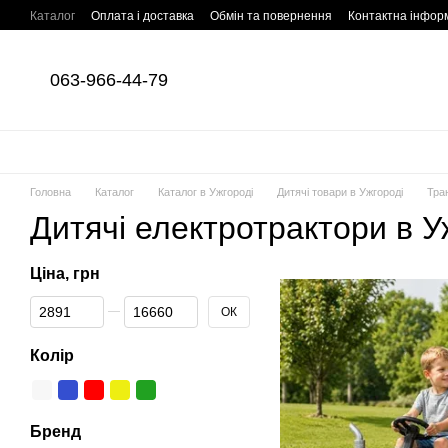
Перейти до основного контенту
Каталог
Оплата і доставка
Обмін та повернення
Контактна інфор
063-966-44-79
Головна
Каталог
Каталог в Ужгороді
Дитячі товари в Ужгороді
Тра
Дитячі електротрактори в У
Ціна, грн
Від Ціна, грн
До Ціна, грн
ОК
Колір
Бренд