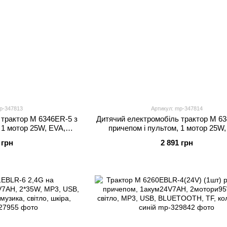
p-347813
Артикул: mp-347814
 трактор M 6346ER-5 з
Дитячий електромобіль трактор M 63
 1 мотор 25W, EVA,
причепом і пультом, 1 мотор 25W,
P3, зелений
Bluetooth, MP3, жовтий
 грн
2 891 грн