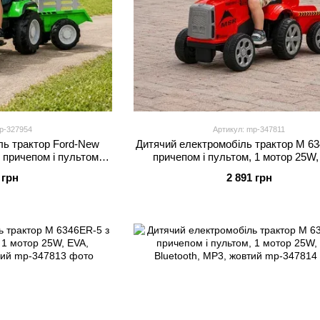
p-327954
Артикул: mp-347811
ль трактор Ford-New
Дитячий електромобіль трактор M 63
 причепом і пультом, 2
причепом і пультом, 1 мотор 25W,
шкіра, MP3, Bluetooth,
Bluetooth, MP3, червоний
 грн
2 891 грн
ний