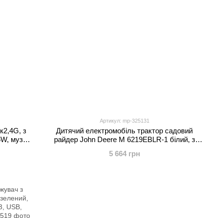
Артикул: mp-325131
к2,4G, з
Дитячий електромобіль трактор садовий
W, муз,
райдер John Deere M 6219EBLR-1 білий, з
 TF,
причепом, пультом керування, 2 мотори по
5 664 грн
25W, EVA, екошкіра, MP3, USB, TF, Bluetooth