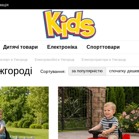
мація
Дитячі товари
Електроніка
Спорттовари
нспорт в Ужгороді
Електромобілі в Ужгороді
Електротрактори в Ужгороді
жгороді
за популярністю
спочатку деше
Сортування: