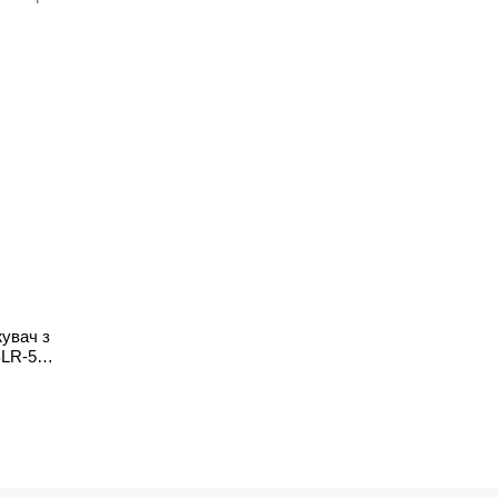
жувач з
BLR-5
ошкіра,
пультом