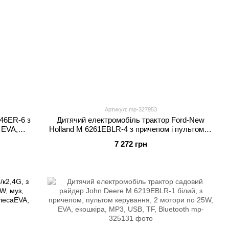
Артикул: mp-327953
46ER-6 з
Дитячий електромобіль трактор Ford-New
 EVA,
Holland M 6261EBLR-4 з причепом і пультом, 2
мотори по 35W, EVA, екошкіра, MP3, Bluetooth,
7 272 грн
синій