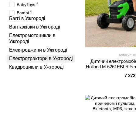
6
BabyToys
5
Bambi
Баггі в Ужгороді
Вантажівки в Ужгороді
Електромотоцикли в
Ужгороді
Електроджипи в Ужгороді
Артикул: m
Електротрактори в Ужгороді
Дитячий електромобі
Holland M 6261EBLR-5 з
Квадроцикли в Ужгороді
мотори по 35W, EVA, еко
7 272
зеле