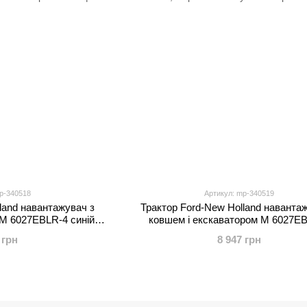
p-340518
Артикул: mp-340519
land навантажувач з
Трактор Ford-New Holland наванта
M 6027EBLR-4 синій, 2
ковшем і екскаватором M 6027E
екошкіра, MP3, USB,
зелений, 2 мотори по 25W, EVA, ек
 грн
8 947 грн
чепом і пультом
MP3, USB, Bluetooth, з причепом і 