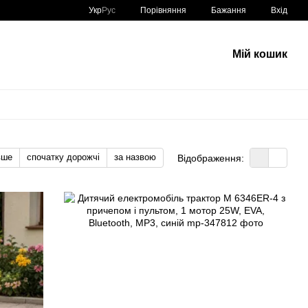
Порівняння
Укр
Рус
Бажання
Вхід
Мій кошик
вше
спочатку дорожчі
за назвою
Відображення: