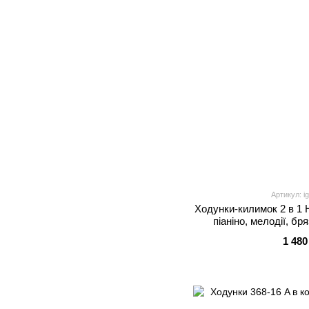
Артикул: i
Ходунки-килимок 2 в 1 
піаніно, мелодії, бр
1 480