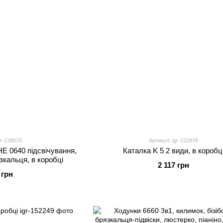
gr-139570
Артикул: igr-152878
НЕ 0640 підсвічування,
Каталка K 5 2 види, в коробц
язкальця, в коробці
2 117 грн
 грн