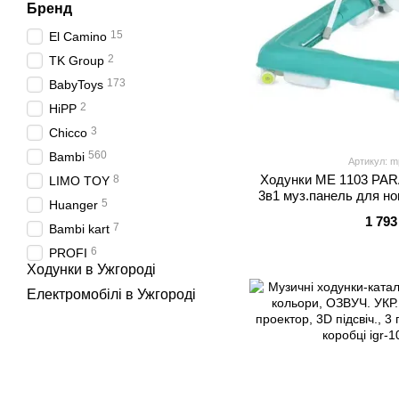
Бренд
15
El Camino
2
TK Group
173
BabyToys
2
HiPP
3
Chicco
560
Bambi
Артикул: m
Ходунки ME 1103 PARA
8
LIMO TOY
3в1 муз.панель для ног
5
Huanger
св, сал
1 793
7
Bambi kart
6
PROFI
Ходунки в Ужгороді
Електромобілі в Ужгороді