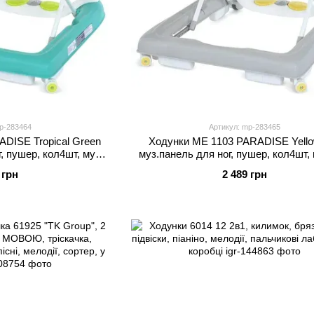
p-283464
Артикул: mp-283465
DISE Tropical Green
Ходунки ME 1103 PARADISE Yello
, пушер, кол4шт, муз,
муз.панель для ног, пушер, кол4шт, 
ат-зел
 грн
2 489 грн