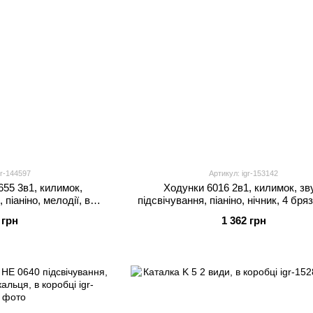
gr-144597
Артикул: igr-153142
655 3в1, килимок,
Ходунки 6016 2в1, килимок, зв
 піаніно, мелодії, в
підсвічування, піаніно, нічник, 4 бря
бці
пальчикові ігри, проєктор зоряного 
 грн
1 362 грн
коробці