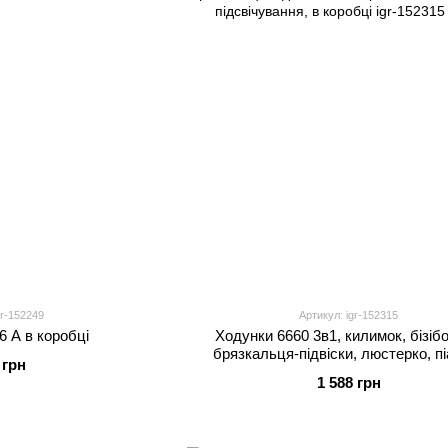
gr-152249
Артикул: igr-152315
6 A в коробці
Ходунки 6660 3в1, килимок, бізібо
брязкальця-підвіски, люстерко, пі
 грн
мелодії, підсвічування, в коро
1 588 грн