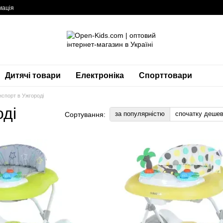
мація
Дитячі товари
Електроніка
Спорттовари
нспорт в Ужгороді
оді
за популярністю
спочатку деше
Сортування: