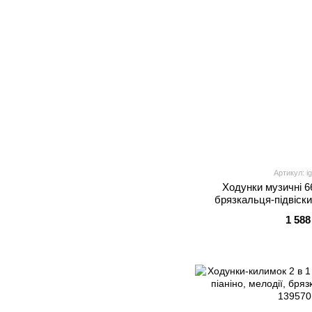
Артикул: i
Ходунки музичні 6
брязкальця-підвіски,
коро
1 588