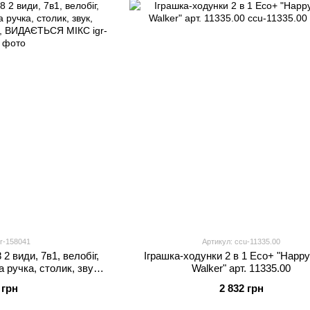
gr-158041
Артикул: ccu-11335.00
2 види, 7в1, велобіг,
Іграшка-ходунки 2 в 1 Eco+ "Happy
 ручка, столик, звук,
Walker" арт. 11335.00
робці, ВИДАЄТЬСЯ МІКС
 грн
2 832 грн