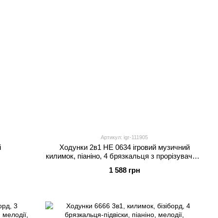
Артикул: igr-111905
і
Ходунки 2в1 HE 0634 ігровий музичний
килимок, піаніно, 4 брязкальця з прорізувачем,
дзеркальце, в коробці
1 588 грн