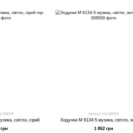
p-308498
Артикул: mp-308500
зика, світло, сірий
Ходунки M 6134-5 музика, світло, 
 грн
1 852 грн