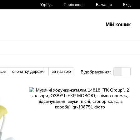
Порівняння
Укр
Рус
Бажання
Вхід
Мій кошик
вше
спочатку дорожчі
за назвою
Відображення: