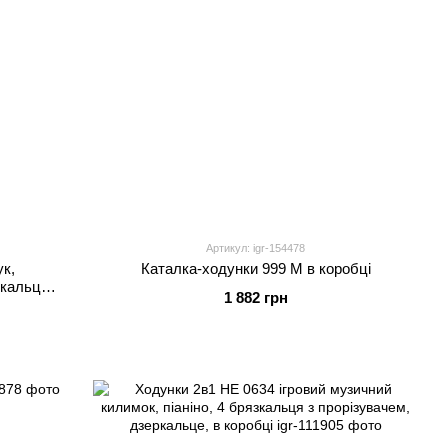
Артикул: igr-154478
ук,
Каталка-ходунки 999 M в коробці
зкальця,
1 882 грн
неба, в