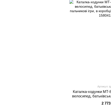
Артикул: i
Каталка-ходунки МТ-8 
велосипед, батьківська
пальчикові ігри, в ко
2 773