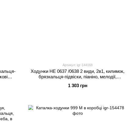
Артикул: igr-144168
зкальця-
Ходунки HE 0637 /0638 2 види, 2в1, килимок,
кові
брязкальця-підвіски, піаніно, мелодії,
пальчикові лабіринти, в коробці
1 303 грн