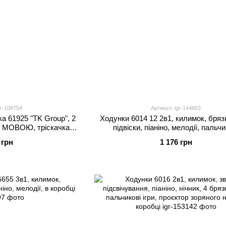
gr-108754
Артикул: igr-144863
а 61925 "TK Group", 2
Ходунки 6014 12 2в1, килимок, бря
. МОВОЮ, тріскачка,
підвіски, піаніно, мелодії, пальчи
пісні, мелодії, сортер, у
лабіринти, в коробці
 грн
1 176 грн
бці