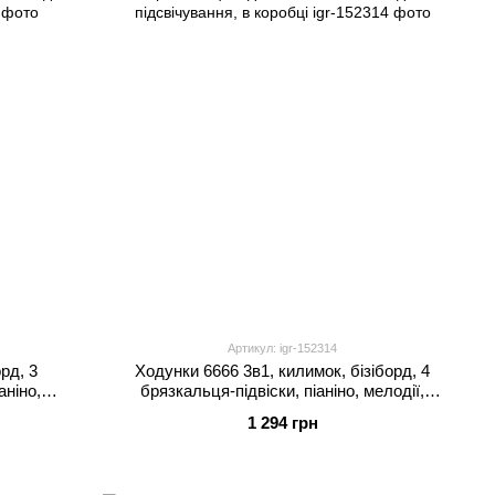
Артикул: igr-152314
рд, 3
Ходунки 6666 3в1, килимок, бізіборд, 4
аніно,
брязкальця-підвіски, піаніно, мелодії,
бці
підсвічування, в коробці
1 294 грн