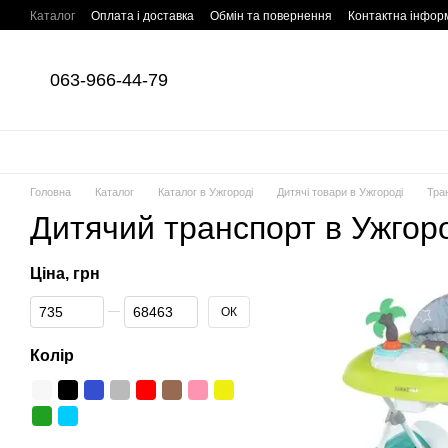
Перейти до основного контенту
Каталог
Оплата і доставка
Обмін та повернення
Контактна інфор
063-966-44-79
Головна
Каталог
Каталог в Ужгороді
Дитячі товари в Ужгороді
Тра
Дитячий транспорт в Ужгор
Ціна, грн
Від Ціна, грн
До Ціна, грн
ОК
Колір