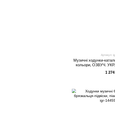
Артикул: i
Музичні ходунки-каталк
кольори, ОЗВУЧ. УКР
проектор, 3D підсвіч., 3 
1 274
коро