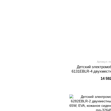
Артикул: m
Детский электромо
6131EBLR-4 двухместн
EVA, кожа, MP3, 
14 59