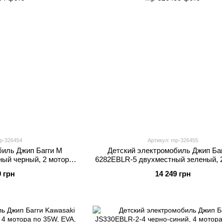
p-326454
Артикул: mp-326455
биль Джип Багги M
Детский электромобиль Джип Ба
ый черный, 2 мотора
6282EBLR-5 двухместный зеленый, 
денье, Bluetooth, MP3,
по 65W, EVA, кожаное сиденье, Blueto
9 грн
14 249 грн
B
USB