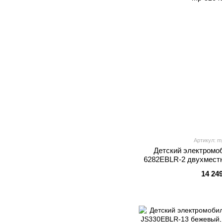
Артикул: m
Детский электромо
6282EBLR-2 двухместн
по 65W, EVA, кожаное си
14 24
US