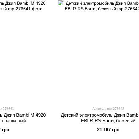
p-276641
Артикул: mp-276642
ь Джип Bambi M 4920
Детский электромобиль Джип Bambi
, оранжевый
EBLR-RS Багги, бежевый
7 грн
21 197 грн