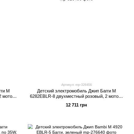
Артикул: mp-326456
гги M
Детский электромобиль Джип Багги M
2 мотора
6282EBLR-8 двухместный розовый, 2 мотора
oth, MP3,
по 65W, EVA, кожаное сиденье, Bluetooth, MP3,
12 711 грн
USB