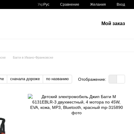
Сравнение
Укр
Рус
Желания
Вход
Мой заказ
вске
Багги в Ивано-Франковске
ле
сначала дороже
по названию
Отображение: