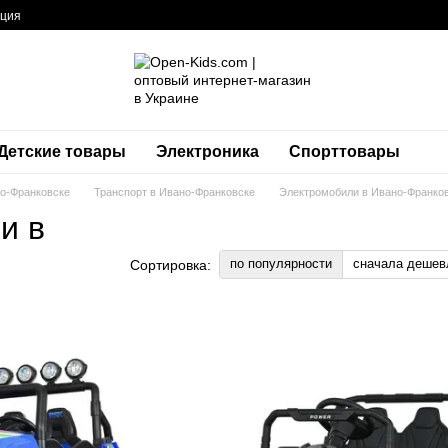
ация
Детские товары
Электроника
Спорттовары
но-Франковске
Транспорт в Ивано-Франковске
Электромобили в Ивано-Франко
и в
по популярности
сначала дешев
Сортировка: