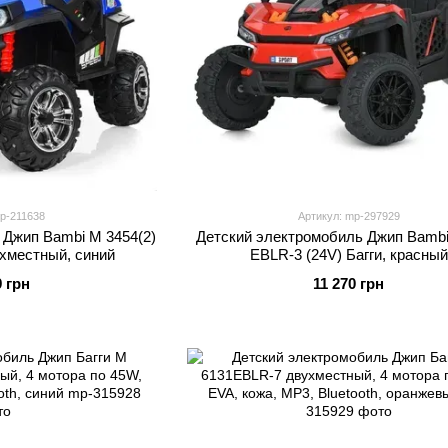
p-211638
Артикул: mp-297929
 Джип Bambi M 3454(2)
Детский электромобиль Джип Bambi
ухместный, синий
EBLR-3 (24V) Багги, красный
9 грн
11 270 грн