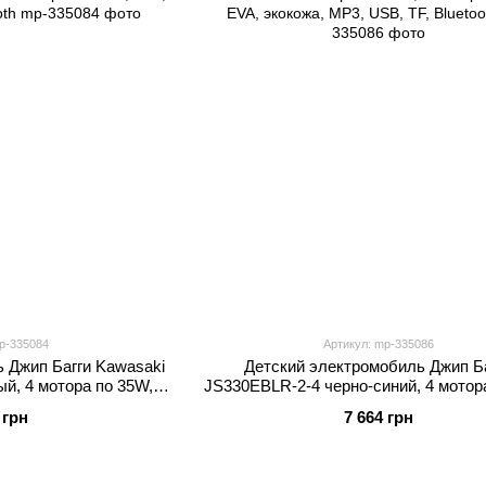
p-335084
Артикул: mp-335086
 Джип Багги Kawasaki
Детский электромобиль Джип Б
й, 4 мотора по 35W,
JS330EBLR-2-4 черно-синий, 4 мотор
MP3, Bluetooth
EVA, экокожа, MP3, USB, TF, Blue
 грн
7 664 грн