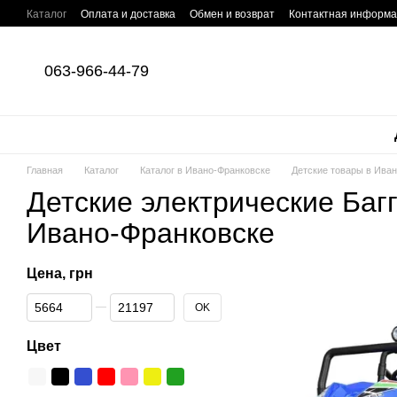
Перейти к основному контенту
Каталог
Оплата и доставка
Обмен и возврат
Контактная информ
063-966-44-79
Главная
Каталог
Каталог в Ивано-Франковске
Детские товары в Ива
Детские электрические Багг
Ивано-Франковске
Цена, грн
От Цена, грн
До Цена, грн
OK
Цвет