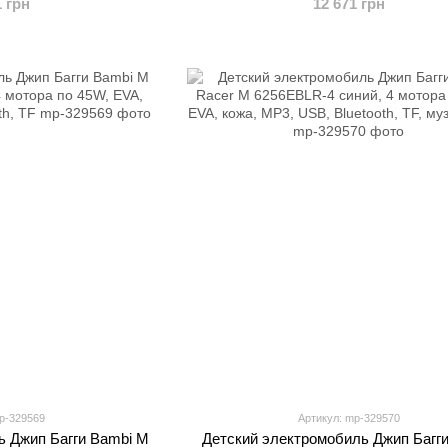
1 грн
12 671 грн
расный
USB, синий
p-329569
Артикул: mp-329570
ь Джип Багги Bambi M
Детский электромобиль Джип Багг