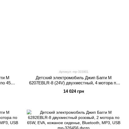
Артикул: mp-315901
гги M
Детский электромобиль Джип Багги M
 по 45W,
6207EBLR-8 (24V) двухместный, 4 мотора по
жевый
45W, EVA, кожа, MP3/USB/TF/Bluetooth,
14 024 грн
розовый