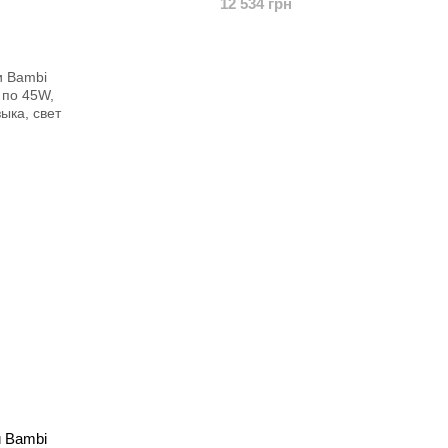
12 534 грн
USB, розовый
и Bambi