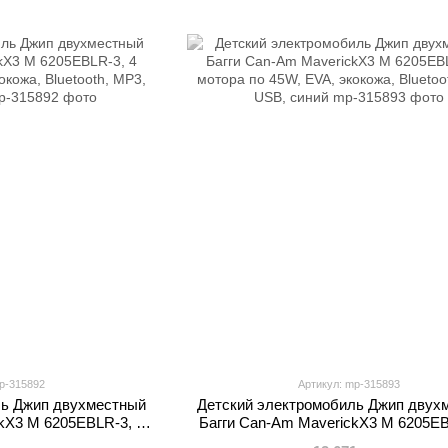
p-315892
Артикул: mp-315893
ль Джип двухместный
Детский электромобиль Джип двух
kX3 M 6205EBLR-3, 4
Багги Can-Am MaverickX3 M 6205EB
окожа, Bluetooth, MP3,
мотора по 45W, EVA, экокожа, Blueto