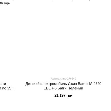
Артикул: mp-276640
агги
Детский электромобиль Джип Bambi M 4920
а по 35W,
EBLR-5 Багги, зеленый
tooth
21 197 грн