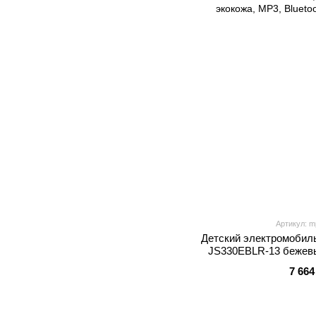
Артикул: m
Детский электромобиль
JS330EBLR-13 бежевы
EVA, экокожа, 
7 664