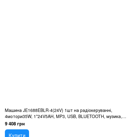
Машина JE1688EBLR-4(24V) 1шт на радіокеруванні,
4мотори35W, 1*24V5AH, MP3, USB, BLUETOOTH, музика,
блакитний
9 408 грн
Купити