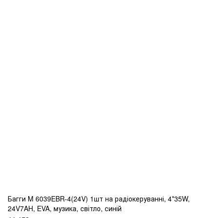
Багги M 6039EBR-4(24V) 1шт на радіокеруванні, 4*35W,
24V7AH, EVA, музика, світло, синій