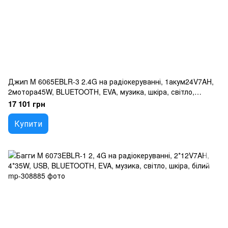
Джип M 6065EBLR-3 2.4G на радіокеруванні, 1акум24V7AH,
2мотора45W, BLUETOOTH, EVA, музика, шкіра, світло,
червоний
17 101 грн
Купити