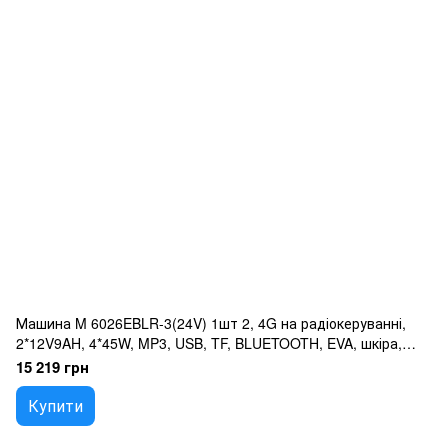
Машина M 6026EBLR-3(24V) 1шт 2, 4G на радіокеруванні,
2*12V9AH, 4*45W, MP3, USB, TF, BLUETOOTH, EVA, шкіра,
музика, світло, червоний
15 219 грн
Купити