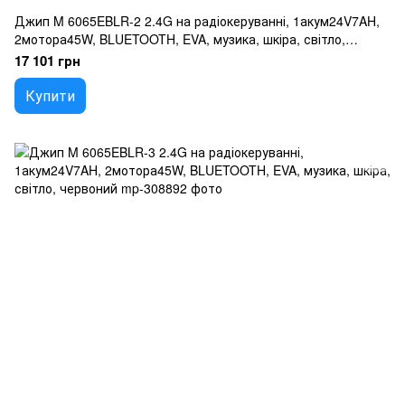
Джип M 6065EBLR-2 2.4G на радіокеруванні, 1акум24V7AH,
2мотора45W, BLUETOOTH, EVA, музика, шкіра, світло,
чорний
17 101 грн
Купити